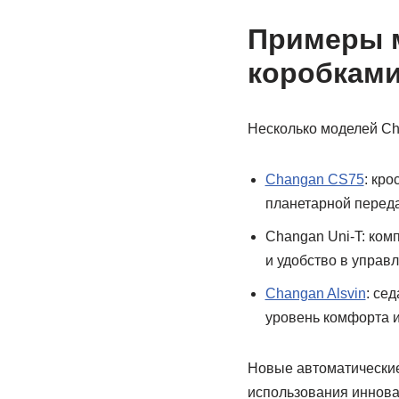
Примеры 
коробками
Несколько моделей Ch
Changan CS75
: кр
планетарной переда
Changan Uni-T: ком
и удобство в управл
Changan Alsvin
: се
уровень комфорта и
Новые автоматические
использования иннова