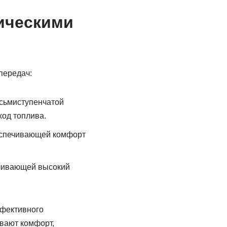
ическими
передач:
осьмиступенчатой
од топлива.
беспечивающей комфорт
ечивающей высокий
ффективного
вают комфорт,