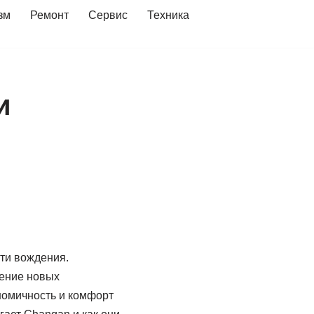
зм
Ремонт
Сервис
Техника
и
и
ти вождения.
рение новых
номичность и комфорт