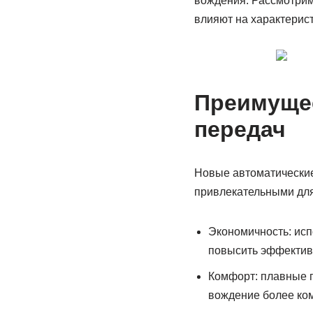
вождения. Рассмотрим
влияют на характерис
Преимущес
передач
Новые автоматические
привлекательными для
Экономичность: исп
повысить эффективн
Комфорт: плавные п
вождение более ко