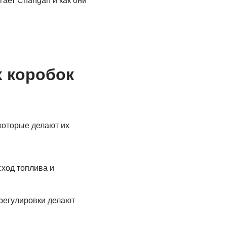
ает Changan и как они
 коробок
которые делают их
ход топлива и
регулировки делают