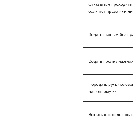
Отказаться проходить 
если нет права или л
Водить пьяным без пр
Водить после лишения
Передать руль человек
лишенному их
Выпить алкоголь посл