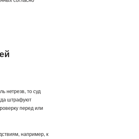
нных согласно
ей
ь нетрезв, то суд
огда штрафуют
роверку перед или
дствиям, например, к