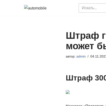
Перейти
к
содержимому
Штраф г
может б
автор:
admin
04.11.202
Штраф 300