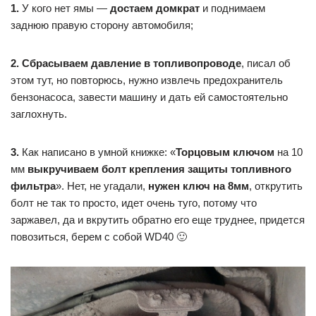
1.
У кого нет ямы —
достаем домкрат
и поднимаем
заднюю правую сторону автомобиля;
2. Сбрасываем давление в топливопроводе
, писал об
этом тут, но повторюсь, нужно извлечь предохранитель
бензонасоса, завести машину и дать ей самостоятельно
заглохнуть.
3.
Как написано в умной книжке: «
Торцовым ключом
на 10
мм
выкручиваем болт крепления защиты топливного
фильтра
». Нет, не угадали,
нужен ключ на 8мм
, открутить
болт не так то просто, идет очень туго, потому что
заржавел, да и вкрутить обратно его еще труднее, придется
повозиться, берем с собой WD40 🙂