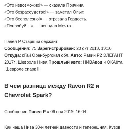
«Это невозможно!» — сказала Причина.
«Это безрассудство!» — заметил Опыт.
«Это бесполезно!» — отрезала Гордость.
«Попробуй…» — шепнула Мечта.
Павел Р Старший сержант
Сообщения:
75
Зарегистрирован:
20 окт 2019, 19:16
Откуда:
г.Гай Оренбургская обл.
Авто:
Pавин Р2 ЭЛЕГАНТ
2017г., Шевроле Нива
Прошлый авто:
НИВАвод и ОКАёта
,Шевроле спарк III
В чем разница между Ravon R2 и
Chevrolet Spark?
Сообщение
Павел Р
» 06 ноя 2019, 16:04
Как наша Нива 30-и летней давности и теперешняя. Кузов