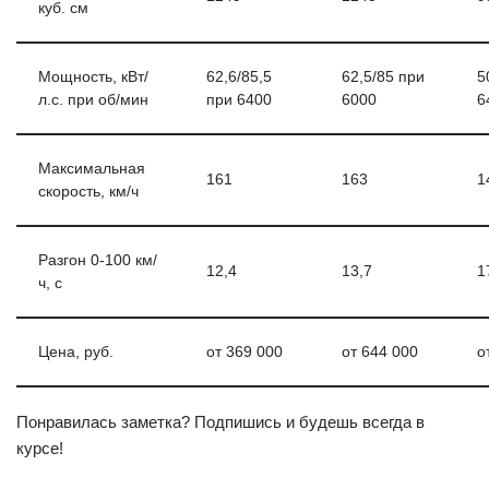
куб. см
Мощность, кВт/
62,6/85,5
62,5/85 при
5
л.с. при об/мин
при 6400
6000
6
Максимальная
161
163
1
скорость, км/ч
Разгон 0-100 км/
12,4
13,7
1
ч, с
Цена, руб.
от 369 000
от 644 000
о
Понравилась заметка? Подпишись и будешь всегда в
курсе!