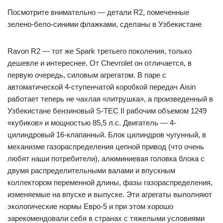
Посмотрите внимательно — детали R2, помеченные
зелено-бело-синими флажками, сделаны в Узбекистане
Ravon R2 — тот же Spark третьего поколения, только
дешевле и интереснее. От Chevrolet он отличается, в
первую очередь, силовым агрегатом. В паре с
автоматической 4-ступенчатой коробкой передач Aisin
работает теперь не чахлая «литрушка», а произведенный в
Узбекистане бензиновый S-TEC II рабочим объемом 1249
«кубиков» и мощностью 85,5 л.с. Двигатель — 4-
цилиндровый 16-клапанный. Блок цилиндров чугунный, в
механизме газораспределения цепной привод (что очень
любят наши потребители), алюминиевая головка блока с
двумя распределительными валами и впускным
коллектором переменной длины, фазы газораспределения,
изменяемые на впуске и выпуске. Эти агрегаты выполняют
экологические нормы Евро-5 и при этом хорошо
зарекомендовали себя в странах с тяжелыми условиями