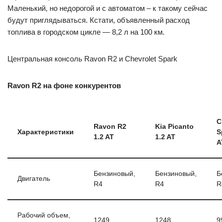
Маленький, но недорогой и с автоматом – к такому сейчас
будут приглядываться. Кстати, объявленный расход
топлива в городском цикле — 8,2 л на 100 км.
Центральная консоль Ravon R2 и Chevrolet Spark
Ravon R2 на фоне конкурентов
C
Ravon R2
Kia Picanto
Характеристики
S
1.2 AT
1.2 AT
A
Бензиновый,
Бензиновый,
Б
Двигатель
R4
R4
R
Рабочий объем,
1249
1248
9