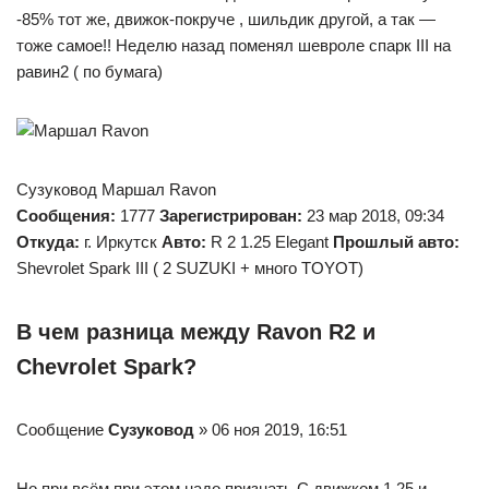
-85% тот же, движок-покруче , шильдик другой, а так —
тоже самое!! Неделю назад поменял шевроле спарк III на
равин2 ( по бумага)
Сузуковод Маршал Ravon
Сообщения:
1777
Зарегистрирован:
23 мар 2018, 09:34
Откуда:
г. Иркутск
Авто:
R 2 1.25 Elegant
Прошлый авто:
Shevrolet Spark III ( 2 SUZUKI + много TOYOT)
В чем разница между Ravon R2 и
Chevrolet Spark?
Сообщение
Сузуковод
» 06 ноя 2019, 16:51
Но при всём при этом надо признать.С движком 1.25 и