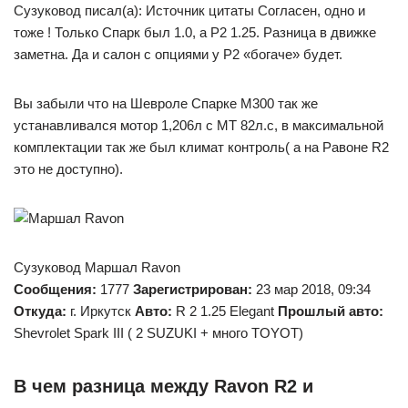
Сузуковод писал(а): Источник цитаты Согласен, одно и
тоже ! Только Спарк был 1.0, а Р2 1.25. Разница в движке
заметна. Да и салон с опциями у Р2 «богаче» будет.
Вы забыли что на Шевроле Спарке М300 так же
устанавливался мотор 1,206л с МТ 82л.с, в максимальной
комплектации так же был климат контроль( а на Равоне R2
это не доступно).
Сузуковод Маршал Ravon
Сообщения:
1777
Зарегистрирован:
23 мар 2018, 09:34
Откуда:
г. Иркутск
Авто:
R 2 1.25 Elegant
Прошлый авто:
Shevrolet Spark III ( 2 SUZUKI + много TOYOT)
В чем разница между Ravon R2 и