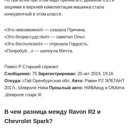
опциями в верхней комплектации машинка стала
конкурентной в этом классе.
«Это невозможно!» — сказала Причина.
«Это безрассудство!» — заметил Опыт.
«Это бесполезно!» — отрезала Гордость.
«Попробуй…» — шепнула Мечта.
Павел Р Старший сержант
Сообщения:
75
Зарегистрирован:
20 окт 2019, 19:16
Откуда:
г.Гай Оренбургская обл.
Авто:
Pавин Р2 ЭЛЕГАНТ
2017г., Шевроле Нива
Прошлый авто:
НИВАвод и ОКАёта
,Шевроле спарк III
В чем разница между Ravon R2 и
Chevrolet Spark?