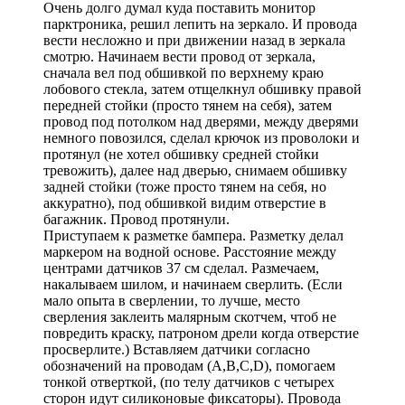
Очень долго думал куда поставить монитор
парктроника, решил лепить на зеркало. И провода
вести несложно и при движении назад в зеркала
смотрю. Начинаем вести провод от зеркала,
сначала вел под обшивкой по верхнему краю
лобового стекла, затем отщелкнул обшивку правой
передней стойки (просто тянем на себя), затем
провод под потолком над дверями, между дверями
немного повозился, сделал крючок из проволоки и
протянул (не хотел обшивку средней стойки
тревожить), далее над дверью, снимаем обшивку
задней стойки (тоже просто тянем на себя, но
аккуратно), под обшивкой видим отверстие в
багажник. Провод протянули.
Приступаем к разметке бампера. Разметку делал
маркером на водной основе. Расстояние между
центрами датчиков 37 см сделал. Размечаем,
накалываем шилом, и начинаем сверлить. (Если
мало опыта в сверлении, то лучше, место
сверления заклеить малярным скотчем, чтоб не
повредить краску, патроном дрели когда отверстие
просверлите.) Вставляем датчики согласно
обозначений на проводам (A,B,C,D), помогаем
тонкой отверткой, (по телу датчиков с четырех
сторон идут силиконовые фиксаторы). Провода