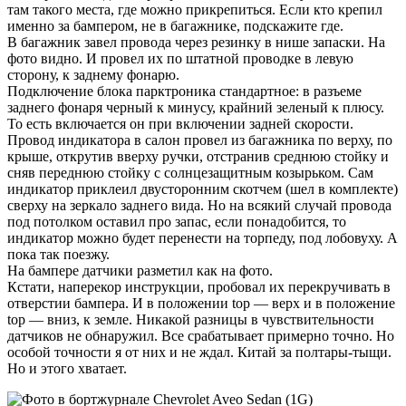
там такого места, где можно прикрепиться. Если кто крепил
именно за бампером, не в багажнике, подскажите где.
В багажник завел провода через резинку в нише запаски. На
фото видно. И провел их по штатной проводке в левую
сторону, к заднему фонарю.
Подключение блока парктроника стандартное: в разъеме
заднего фонаря черный к минусу, крайний зеленый к плюсу.
То есть включается он при включении задней скорости.
Провод индикатора в салон провел из багажника по верху, по
крыше, открутив вверху ручки, отстранив среднюю стойку и
сняв переднюю стойку с солнцезащитным козырьком. Сам
индикатор приклеил двусторонним скотчем (шел в комплекте)
сверху на зеркало заднего вида. Но на всякий случай провода
под потолком оставил про запас, если понадобится, то
индикатор можно будет перенести на торпеду, под лобовуху. А
пока так поезжу.
На бампере датчики разметил как на фото.
Кстати, наперекор инструкции, пробовал их перекручивать в
отверстии бампера. И в положении top — верх и в положение
top — вниз, к земле. Никакой разницы в чувствительности
датчиков не обнаружил. Все срабатывает примерно точно. Но
особой точности я от них и не ждал. Китай за полтары-тыщи.
Но и этого хватает.