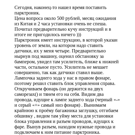
Сегодня, наконец-то нашел время поставить
парктроник.
Цена вопроса около 500 рублей, месяц ожидания
из Китая и 2 часа установки очень не спеша.
Почитал предварительно кучу инструкций и в
итоге не пригодилось ничего )))
Парктроник имеет инструкцию, в которой указан
уровень от земли, на котором надо ставить
датчики, их у меня четыре. Предварительно
нырнув под машину, оценил обстановку за
бампером, увидел там усилитель, ближе к нижней
части, остальное пусто. Усилитель не мешает
совершенно, так как датчики ставил выше.
Лампочка заднего хода у нас в правом фонаре,
поэтому решил ставить блок управления справа.
Откручиваем фонарь (он держится на двух
саморезах() и тянем его на себя. Видим два
провода, идущие к лампе заднего хода (черный «-»
и серый «+» самый низ фонаря) . Вынимаем
крайнюю к проёму багажника заглушку, отгибаем
обшивку , видим там уйму места для установки
блока управления и разъем проводов, идущих к
фаре. Вынув разъем, находим нужные провода и
подключаем к ним питание парктроника.