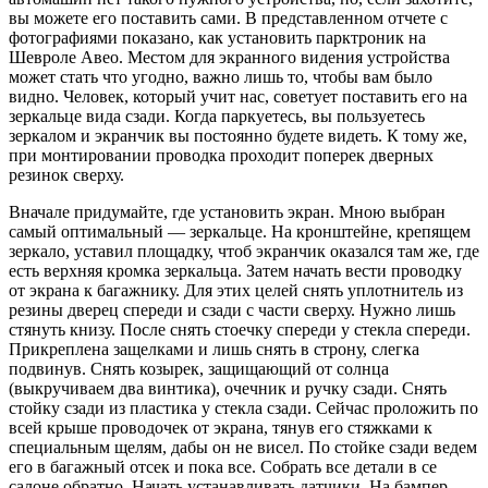
вы можете его поставить сами. В представленном отчете с
фотографиями показано, как установить парктроник на
Шевроле Авео. Местом для экранного видения устройства
может стать что угодно, важно лишь то, чтобы вам было
видно. Человек, который учит нас, советует поставить его на
зеркальце вида сзади. Когда паркуетесь, вы пользуетесь
зеркалом и экранчик вы постоянно будете видеть. К тому же,
при монтировании проводка проходит поперек дверных
резинок сверху.
Вначале придумайте, где установить экран. Мною выбран
самый оптимальный — зеркальце. На кронштейне, крепящем
зеркало, уставил площадку, чтоб экранчик оказался там же, где
есть верхняя кромка зеркальца. Затем начать вести проводку
от экрана к багажнику. Для этих целей снять уплотнитель из
резины дверец спереди и сзади с части сверху. Нужно лишь
стянуть книзу. После снять стоечку спереди у стекла спереди.
Прикреплена защелками и лишь снять в строну, слегка
подвинув. Снять козырек, защищающий от солнца
(выкручиваем два винтика), очечник и ручку сзади. Снять
стойку сзади из пластика у стекла сзади. Сейчас проложить по
всей крыше проводочек от экрана, тянув его стяжками к
специальным щелям, дабы он не висел. По стойке сзади ведем
его в багажный отсек и пока все. Собрать все детали в се
салоне обратно. Начать устанавливать датчики. На бампер