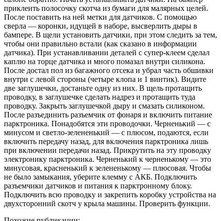
приклеить полосочку скотча из бумаги для малярных целей.
После поставить на ней метки для датчиков. С помощью
сверла — коронки, идущей в наборе, высверлить дыры в
бампере. В щели установить датчики, при этом следить за тем,
чтобы они правильно встали (как сказано в информации
датчика). При устанавливании деталей с супер-клеем сделал
каплю на торце датчика и много помазал внутри силикона.
После достал пол из багажного отсека и убрал часть обшивки
внутри с левой стороны (четыре клопа и 1 винтик). Видите
две заглушечки, достаньте одну из них. В щель протащить
проводку, в заглушечке сделать надрез и протащить туда
проводку. Закрыть заглушечкой дыру и смазать силиконом.
После разъединить разъемчик от фонаря и включить питание
парктроника. Понадобятся эти проводочки. Черненький — с
минусом и светло-зелененький — с плюсом, подаются, если
включить передачу назад, для включения парктроника лишь
при включении передачи назад. Прикрутить на эту проводку
электронику парктроника. Черненький к черненькому — это
минусовая, красненький к зелененькому — плюсовая. Чтобы
не было замыкания, уберите клемму с АКБ. Подключить
разъемчики датчиков и питания к парктронному блоку.
Подключить всю проводку и закрепить коробку устройства на
двухсторонний скотч у крыла машины. Проверить функции.
Похожие публикации: