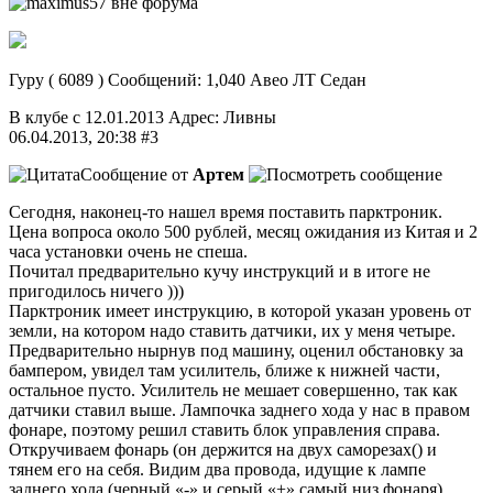
Гуру ( 6089 ) Сообщений: 1,040 Авео ЛТ Седан
В клубе с 12.01.2013 Адрес: Ливны
06.04.2013, 20:38 #3
Сообщение от
Артем
Сегодня, наконец-то нашел время поставить парктроник.
Цена вопроса около 500 рублей, месяц ожидания из Китая и 2
часа установки очень не спеша.
Почитал предварительно кучу инструкций и в итоге не
пригодилось ничего )))
Парктроник имеет инструкцию, в которой указан уровень от
земли, на котором надо ставить датчики, их у меня четыре.
Предварительно нырнув под машину, оценил обстановку за
бампером, увидел там усилитель, ближе к нижней части,
остальное пусто. Усилитель не мешает совершенно, так как
датчики ставил выше. Лампочка заднего хода у нас в правом
фонаре, поэтому решил ставить блок управления справа.
Откручиваем фонарь (он держится на двух саморезах() и
тянем его на себя. Видим два провода, идущие к лампе
заднего хода (черный «-» и серый «+» самый низ фонаря) .