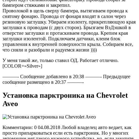
бампером стяжками и закрепил.
Проволокой в щель сверху бампера, вытягиваем провода к
снятому фонарю. Провода от фонаря входят в салон через
резиновую заглушку. Убираем изоленту, прикрепляющую края
заглушки к проводам (с двух сторон). Брызгаем ВэДэшкой в
отверстие заглушки и протаскиваем провода. Крепим края
заглушки изолентой. Подключаем датчики, клеим блок
управления к внутренней поверхности крыла. Собираем все,
что сняли и разобрали и радуемся жизни ))))
У меня такой же, только ставил ОД. Работает отлично.
[COLOR=»Silver»]
———- Сообщение добавлено в 20:38 ———- Предыдущее
сообщение размещено в 20:37 ———-
Установка парктроника на Chevrolet
Aveo
Комментарии: 0 04.08.2018 Любой владелец авто ведает, как
просто припарковаться если есть парктроник. Но у многих
автомашин нет такого нужного устройства, но, если захотите,