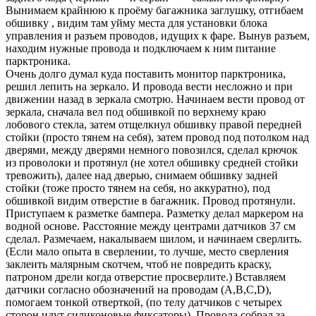
Вынимаем крайнюю к проёму багажника заглушку, отгибаем
обшивку , видим там уйму места для установки блока
управления и разъем проводов, идущих к фаре. Вынув разъем,
находим нужные провода и подключаем к ним питание
парктроника.
Очень долго думал куда поставить монитор парктроника,
решил лепить на зеркало. И провода вести несложно и при
движении назад в зеркала смотрю. Начинаем вести провод от
зеркала, сначала вел под обшивкой по верхнему краю
лобового стекла, затем отщелкнул обшивку правой передней
стойки (просто тянем на себя), затем провод под потолком над
дверями, между дверями немного повозился, сделал крючок
из проволоки и протянул (не хотел обшивку средней стойки
тревожить), далее над дверью, снимаем обшивку задней
стойки (тоже просто тянем на себя, но аккуратно), под
обшивкой видим отверстие в багажник. Провод протянули.
Приступаем к разметке бампера. Разметку делал маркером на
водной основе. Расстояние между центрами датчиков 37 см
сделал. Размечаем, накалываем шилом, и начинаем сверлить.
(Если мало опыта в сверлении, то лучше, место сверления
заклеить малярным скотчем, чтоб не повредить краску,
патроном дрели когда отверстие просверлите.) Вставляем
датчики согласно обозначений на проводам (A,B,C,D),
помогаем тонкой отверткой, (по телу датчиков с четырех
сторон идут силиконовые фиксаторы). Провода собрал за