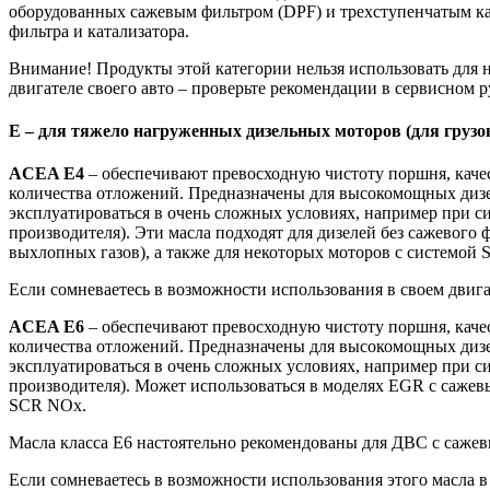
оборудованных сажевым фильтром (DPF) и трехступенчатым ка
фильтра и катализатора.
Внимание! Продукты этой категории нельзя использовать для 
двигателе своего авто – проверьте рекомендации в сервисном р
E – для тяжело нагруженных дизельных моторов (для груз
ACEA E4
– обеспечивают превосходную чистоту поршня, каче
количества отложений. Предназначены для высокомощных дизеле
эксплуатироваться в очень сложных условиях, например при с
производителя). Эти масла подходят для дизелей без сажевого
выхлопных газов), а также для некоторых моторов с системой 
Если сомневаетесь в возможности использования в своем двига
ACEA E6
– обеспечивают превосходную чистоту поршня, каче
количества отложений. Предназначены для высокомощных дизеле
эксплуатироваться в очень сложных условиях, например при с
производителя). Может использоваться в моделях EGR с сажевы
SCR NOx.
Масла класса E6 настоятельно рекомендованы для ДВС с саже
Если сомневаетесь в возможности использования этого масла в 