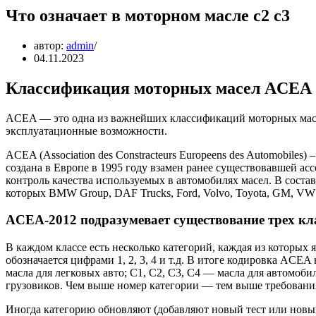
Что означает в моторном масле с2 с3
автор:
admin
04.11.2023
Классификация моторных масел ACEA
ACEA — это одна из важнейших классификаций моторных масел
эксплуатационные возможности.
ACEA (Association des Constracteurs Europeens des Automobile
создана в Европе в 1995 году взамен ранее существовавшей а
контроль качества используемых в автомобилях масел. В сост
которых BMW Group, DAF Trucks, Ford, Volvo, Toyota, GM, VW 
ACEA-2012 подразумевает существование трех кл
В каждом классе есть несколько категорий, каждая из которых
обозначается цифрами 1, 2, 3, 4 и т.д. В итоге кодировка ACEA
масла для легковых авто; C1, C2, C3, C4 — масла для автомоби
грузовиков. Чем выше номер категории — тем выше требования
Иногда категорию обновляют (добавляют новый тест или новы