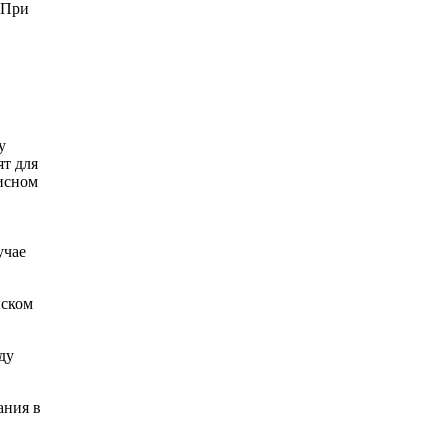
 При
у
ят для
висном
учае
ыском
ду
ания в