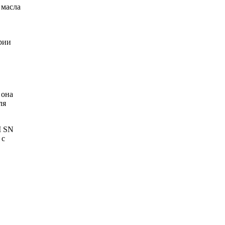
 масла
рии
 она
ля
I SN
 с