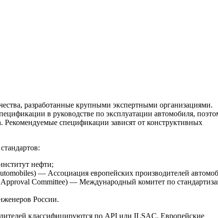
ества, разработанные крупными экспертными организациями.
пецификации в руководстве по эксплуатации автомобиля, поэто
. Рекомендуемые спецификации зависят от конструктивных
стандартов:
 институт нефти;
d’Automobiles) — Ассоциация европейских производителей автомо
n and Approval Committee) — Международный комитет по стандартиз
нженеров России.
одителей классифицируются по API или ILSAC. Европейские