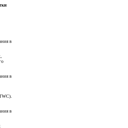
тки
ания в
,
го
ания в
(TWC).
ания в
х