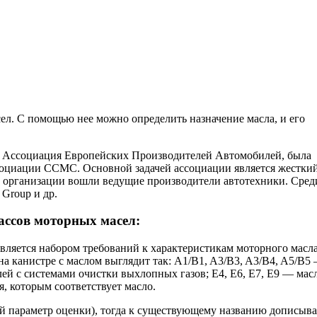
. С помощью нее можно определить назначение масла, и его
s) – Ассоциация Европейских Производителей Автомобилей, была
ссоциации ССМС. Основной задачей ассоциации является жестки
ав организации вошли ведущие производители автотехники. Сред
Group и др.
ассов моторных масел:
 является набором требований к характеристикам моторного масл
 на канистре с маслом выглядит так: A1/B1, A3/B3, A3/B4, A5/B5
лей с системами очистки выхлопных газов; E4, E6, E7, E9 — мас
, которым соответствует масло.
й параметр оценки), тогда к существующему названию дописыв