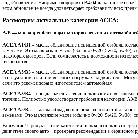
год обновления. Например кодировка B4-04 на канистре означа
этом обновление всегда удовлетворяет требованиям всех пред
Рассмотрим актуальные категории ACEA:
A/B — масла для бенз. и диз. моторов легковых автомобиле
ACEA A1/B1
– масла, обладающие повышенной стабильностью 
заменами. Это маловязкие масла (обычно 0w20, 5w20, 5w30), 
некоторых моторов. Если сомневаетесь в возможности использо
руководстве.
ACEA A3/B3
– масла, обладающие повышенной стабильностью.
эксплуатации, или при высоких нагрузках на двигатель. Могут
если это рекомендовано изготовителем автомобиля.
ACEA A3/B4
– предназначены для использования в высокомощ
топлива. Полностью удовлетворяет требования категории A3/B
ACEA A5/B5
— масла, обладающие повышенной стабильностью
заменами. Это маловязкие масла (обычно 0w20, 5w20, 5w30), 
Внимание! Продукты этой категории нельзя использовать для 
двигателе своего авто – проверьте рекомендации в сервисном р