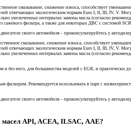
ственное смазывание, снижение износа, способствует уменьшен
й отвечающих экологическим нормам Euro I, II, III, IV, V. Мог
ильно увеличенных интервалах замены масла (согласно рекомен
ез сажевого фильтра, а также для некоторых ДВС с системой SC
двигателе своего автомобиля – проконсультируйтесь у автодилер
ственное смазывание, снижение износа, способствует уменьше
й отвечающих экологическим нормам Euro I, II, III, IV, V. Мог
ильно увеличенных интервалах замены масла (согласно рекомен
м и без него, для большинства моделей с EGR, и практически дл
ым фильтром. Рекомендуется использовать в паре с низкосернис
двигателе своего автомобиля – проконсультируйтесь у автодилер
 масел API, ACEA, ILSAC, ААЕ?