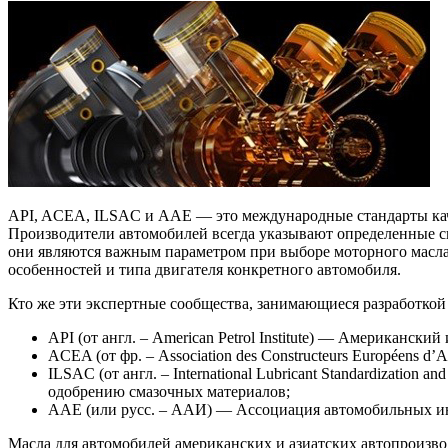
API, ACEA, ILSAC и ААЕ — это международные стандарты кач
Производители автомобилей всегда указывают определенные с
они являются важным параметром при выборе моторного масла
особенностей и типа двигателя конкретного автомобиля.
Кто же эти экспертные сообщества, занимающиеся разработкой 
API (от англ. – American Petrol Institute) — Американский
ACEA (от фр. – Association des Constructeurs Européens 
ILSAC (от англ. – International Lubricant Standardizatio
одобрению смазочных материалов;
ААЕ (или русс. – ААИ) — Ассоциация автомобильных и
Масла для автомобилей американских и азиатских автопроизв