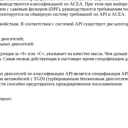
руководствуются классификацией по ACEA. При этом при выборе
лем с сажевым фильтром (DPF), руководствуются требованиям по
ентируется на обширную систему требований по API и ACEA.
войствам. В соответствии с системой API существует две катего
 двигателей;
льных двигателей.
ующая за «S» или «С», указывает на качество масла. Чем дальше
а. Самая низкая действующая в настоящее время спецификация д
ых двигателей по классификации API является спецификация AP
 для автомобилей с TGDI (турбированным бензиновым двигателем
йств способно предотвратить преждевременное воспламенение
твуют: