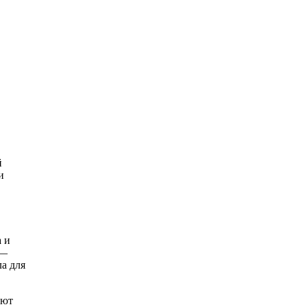
й
и
а и
 —
ла для
ают