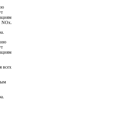
ию
ут
дациям
R NOx.
а.
нию
ут
дациям
я всех
тым
а.