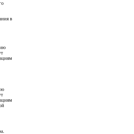
го
ания в
нию
ут
дациям
ию
ут
дациям
ой
а.