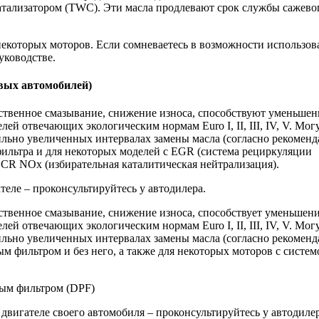
тализатором (TWC). Эти масла продлевают срок службы сажево
некоторых моторов. Если сомневаетесь в возможности использов
уководстве.
овых автомобилей)
ственное смазывание, снижение износа, способствуют уменьше
й отвечающих экологическим нормам Euro I, II, III, IV, V. Мог
ильно увеличенных интервалах замены масла (согласно рекомен
 фильтра и для некоторых моделей с EGR (система рециркуляции
SCR NOx (избирательная каталитическая нейтрализация).
теле – проконсультируйтесь у автодилера.
ственное смазывание, снижение износа, способствует уменьшен
й отвечающих экологическим нормам Euro I, II, III, IV, V. Мог
ильно увеличенных интервалах замены масла (согласно рекомен
м фильтром и без него, а также для некоторых моторов с систем
вым фильтром (DPF)
двигателе своего автомобиля – проконсультируйтесь у автодилер