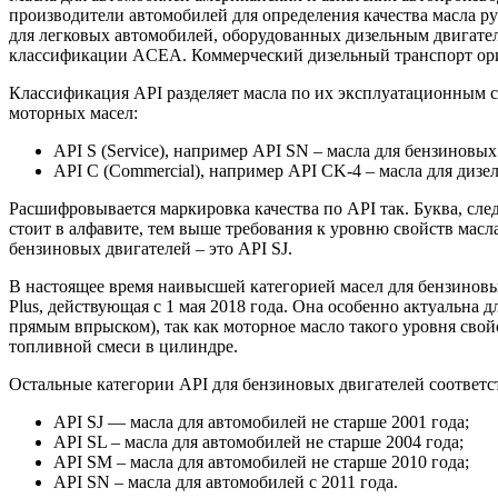
производители автомобилей для определения качества масла 
для легковых автомобилей, оборудованных дизельным двигате
классификации ACEA. Коммерческий дизельный транспорт ори
Классификация API разделяет масла по их эксплуатационным с
моторных масел:
API S (Service), например API SN – масла для бензиновых
API C (Commercial), например API CK-4 – масла для дизе
Расшифровывается маркировка качества по API так. Буква, след
стоит в алфавите, тем выше требования к уровню свойств масл
бензиновых двигателей – это API SJ.
В настоящее время наивысшей категорией масел для бензинов
Plus, действующая с 1 мая 2018 года. Она особенно актуальна
прямым впрыском), так как моторное масло такого уровня сво
топливной смеси в цилиндре.
Остальные категории API для бензиновых двигателей соответс
API SJ — масла для автомобилей не старше 2001 года;
API SL – масла для автомобилей не старше 2004 года;
API SM – масла для автомобилей не старше 2010 года;
API SN – масла для автомобилей с 2011 года.