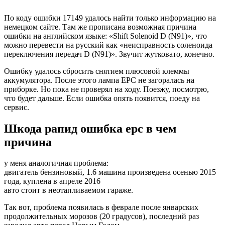
По коду ошибки 17149 удалось найти только информацию на
немецком сайте. Там же прописана возможная причина
ошибки на английском языке: «Shift Solenoid D (N91)», что
можно перевести на русский как «неисправность соленоида
переключения передач D (N91)». Звучит жутковато, конечно.
Ошибку удалось сбросить снятием плюсовой клеммы
аккумулятора. После этого лампа EPC не загоралась на
приборке. Но пока не проверял на ходу. Поезжу, посмотрю,
что будет дальше. Если ошибка опять появится, поеду на
сервис.
Шкода рапид ошибка epc в чем
причина
у меня аналогичная проблема:
двигатель бензиновый, 1.6 машина произведена осенью 2015
года, куплена в апреле 2016
авто стоит в неотапливаемом гараже.
Так вот, проблема появилась в феврале после январских
продолжительных морозов (20 градусов), последний раз