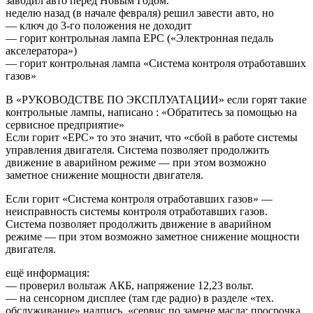
заводил авто перед Новым Годом.
неделю назад (в начале февраля) решил завести авто, но
— ключ до 3-го положения не доходит
— горит контрольная лампа EPC («Электронная педаль
акселератора»)
— горит контрольная лампа «Система контроля отработавших
газов»
В «РУКОВОДСТВЕ ПО ЭКСПЛУАТАЦИИ» если горят такие
контрольные лампы, написано : «Обратитесь за помощью на
сервисное предприятие»
Если горит «EPC» то это значит, что «сбой в работе системы
управления двигателя. Система позволяет продолжить
движение в аварийном режиме — при этом возможно
заметное снижение мощности двигателя.
Если горит «Система контроля отработавших газов» —
неисправность системы контроля отработавших газов.
Система позволяет продолжить движение в аварийном
режиме — при этом возможно заметное снижение мощности
двигателя.
ещё информация:
— проверил вольтаж АКБ, напряжение 12,23 вольт.
— на сенсорном дисплее (там где радио) в разделе «тех.
обслуживание» надпись, «сервис по замене масла: просрочка