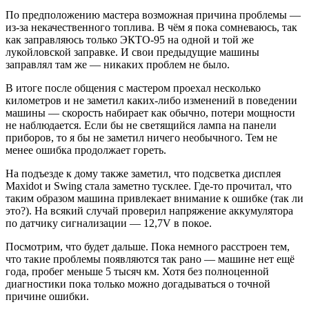
По предположению мастера возможная причина проблемы —
из-за некачественного топлива. В чём я пока сомневаюсь, так
как заправляюсь только ЭКТО-95 на одной и той же
лукойловской заправке. И свои предыдущие машины
заправлял там же — никаких проблем не было.
В итоге после общения с мастером проехал несколько
километров и не заметил каких-либо изменений в поведении
машины — скорость набирает как обычно, потери мощности
не наблюдается. Если бы не светящийся лампа на панели
приборов, то я бы не заметил ничего необычного. Тем не
менее ошибка продолжает гореть.
На подъезде к дому также заметил, что подсветка дисплея
Maxidot и Swing стала заметно тусклее. Где-то прочитал, что
таким образом машина привлекает внимание к ошибке (так ли
это?). На всякий случай проверил напряжение аккумулятора
по датчику сигнализации — 12,7V в покое.
Посмотрим, что будет дальше. Пока немного расстроен тем,
что такие проблемы появляются так рано — машине нет ещё
года, пробег меньше 5 тысяч км. Хотя без полноценной
диагностики пока только можно догадываться о точной
причине ошибки.