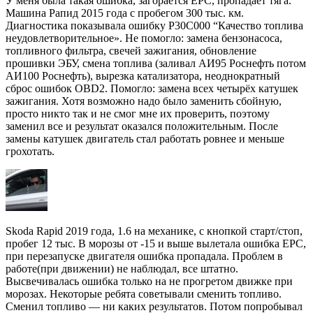
У меня была такая ошибка, загорается EPC, пропадает тяга.
Машина Рапид 2015 года с пробегом 300 тыс. км.
Диагностика показывала ошибку P30C000 “Качество топлива
неудовлетворительное». Не помогло: замена бензонасоса,
топливного фильтра, свечей зажигания, обновление
прошивки ЭБУ, смена топлива (заливал АИ95 Роснефть потом
АИ100 Роснефть), вырезка катализатора, неоднократный
сброс ошибок OBD2. Помогло: замена всех четырёх катушек
зажигания. Хотя возможно надо было заменить сбойную,
просто никто так и не смог мне их проверить, поэтому
заменил все и результат оказался положительным. После
замены катушек двигатель стал работать ровнее и меньше
грохотать.
Skoda Rapid 2019 года, 1.6 на механике, с кнопкой старт/стоп,
пробег 12 тыс. В морозы от -15 и выше вылетала ошибка EPC,
при перезапуске двигателя ошибка пропадала. Проблем в
работе(при движении) не наблюдал, все штатно.
Высвечивалась ошибка только на не прогретом движке при
морозах. Некоторые ребята советывали сменить топливо.
Сменил топливо — ни каких результатов. Потом попробывал