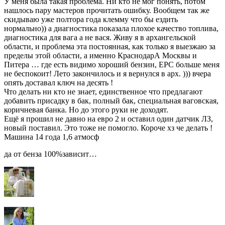
У меня была такая проблема. Ни кто не мог понять, потом
нашлось пару мастеров прочитать ошибку. Вообщем так же
скидываю уже полтора года клемму что бы ездить
нормально)) а диагностика показала плохое качество топлива,
диагностика для вага а не вася. Живу я в архангельской
области, и проблема эта постоянная, как только я выезжаю за
пределы этой области, а именно КраснодарА Москвы и
Питера … где есть видимо хороший бензин, EPC больше меня
не беспокоит! Лето закончилось и я вернулся в арх. ))) вчера
опять доставал ключ на десять !
Что делать ни кто не знает, единственное что предлагают
добавить присадку в бак, полный бак, специальная ваговская,
коричневая банка. Но до этого руки не доходят.
Ещё я прошил не давно на евро 2 и оставил один датчик ЛЗ,
новый поставил. Это тоже не помогло. Короче хз че делать !
Машина 14 года 1,6 атмосф
да от бенза 100%зависит…