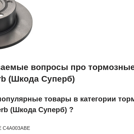
ваемые вопросы про тормозные
rb (Шкода Суперб)
популярные товары в категории тор
rb (Шкода Суперб) ?
BE C4A003ABE