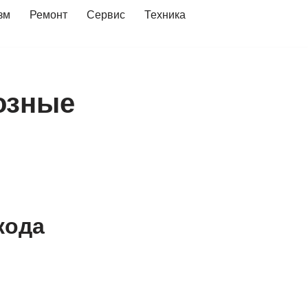
зм
Ремонт
Сервис
Техника
озные
кода