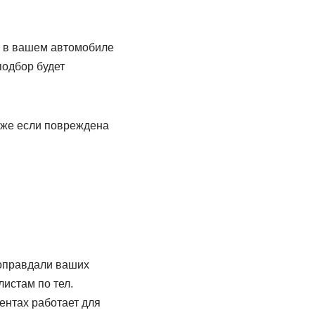
и в вашем автомобиле
подбор будет
аже если повреждена
 оправдали ваших
истам по тел.
ентах работает для