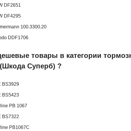
W DF2651
W DF4295
mermann 100.3300.20
rodo DDF1706
дешевые товары в категории тормоз
 (Шкода Суперб) ?
E BS3929
E BS5423
line PB 1067
E BS7322
rline PB1067C