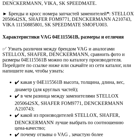
DENCKERMANN, VIKA, SK SPEEDMATE.
► Бренды и кросс номера запчастей заменителей
*
: STELLOX
2050642SX, SHAFER FOM9771, DENCKERMANN A210743,
VIKA 11150885801, SK SPEEDMATE SMOFU003.
Характеристики VAG 04E115561B, размеры и отличия
✅ Узнать различия между брендом VAG и аналогами
STELLOX, SHAFER, DENCKERMANN, сравнить фото и
размеры 04E115561B можно по каталогу производителя.
Перейдите по ссылке ниже или скачайте из сети каталог, или
напишите нам, чтобы узнать:
✔️ какая у 04E115561B высота, толщина, длина, вес,
диаметр (для круглых частей);
✔️ в чем разница между заменителями STELLOX
2050642SX, SHAFER FOM9771, DENCKERMANN
A210743;
✔️ какой из производителей STELLOX, SHAFER,
DENCKERMANN лучше выбрать по соотношению
цена-качество;
✔️ почему отзывы о VAG , зачастую более