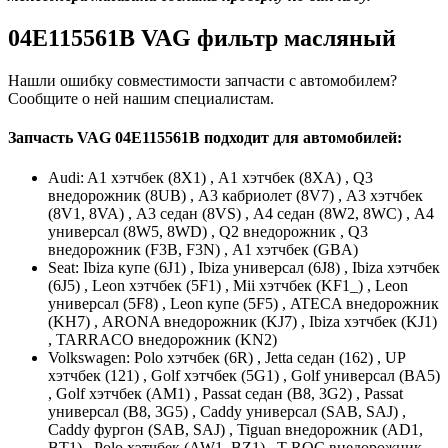
04E115561B VAG фильтр масляный
Нашли ошибку совместимости запчасти с автомобилем?
Сообщите о ней нашим специалистам.
Запчасть VAG 04E115561B подходит для автомобилей:
Audi: A1 хэтчбек (8X1) , A1 хэтчбек (8XA) , Q3
внедорожник (8UB) , A3 кабриолет (8V7) , A3 хэтчбек
(8V1, 8VA) , A3 седан (8VS) , A4 седан (8W2, 8WC) , A4
универсал (8W5, 8WD) , Q2 внедорожник , Q3
внедорожник (F3B, F3N) , A1 хэтчбек (GBA)
Seat: Ibiza купе (6J1) , Ibiza универсал (6J8) , Ibiza хэтчбек
(6J5) , Leon хэтчбек (5F1) , Mii хэтчбек (KF1_) , Leon
универсал (5F8) , Leon купе (5F5) , ATECA внедорожник
(KH7) , ARONA внедорожник (KJ7) , Ibiza хэтчбек (KJ1)
, TARRACO внедорожник (KN2)
Volkswagen: Polo хэтчбек (6R) , Jetta седан (162) , UP
хэтчбек (121) , Golf хэтчбек (5G1) , Golf универсал (BA5)
, Golf хэтчбек (AM1) , Passat седан (B8, 3G2) , Passat
универсал (B8, 3G5) , Caddy универсал (SAB, SAJ) ,
Caddy фургон (SAB, SAJ) , Tiguan внедорожник (AD1,
BT1) , Polo хэтчбек (AW1, BZ1) , T-ROC внедорожник