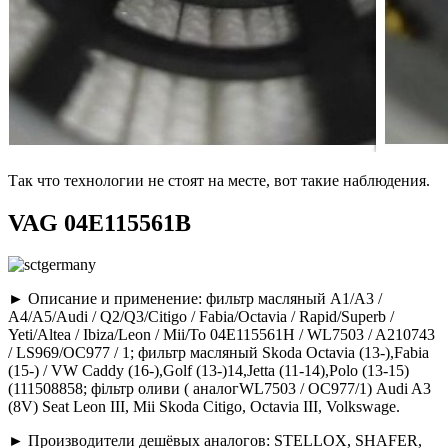
Так что технологии не стоят на месте, вот такие наблюдения.
VAG 04E115561B
► Описание и применение: фильтр масляный A1/A3 /
A4/A5/Audi / Q2/Q3/Citigo / Fabia/Octavia / Rapid/Superb /
Yeti/Altea / Ibiza/Leon / Mii/To 04E115561H / WL7503 / A210743
/ LS969/OC977 / 1; фильтр масляный Skoda Octavia (13-),Fabia
(15-) / VW Caddy (16-),Golf (13-)14,Jetta (11-14),Polo (13-15)
(111508858; фільтр оливи ( аналогWL7503 / OC977/1) Audi A3
(8V) Seat Leon III, Mii Skoda Citigo, Octavia III, Volkswage.
► Производители дешёвых аналогов: STELLOX, SHAFER,