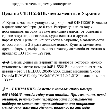
предпочтительны, чем у конкурентов.
Цена на 04E115561B, чем заменить в Украине
✅ Купить комплектующую с маркировкой 04E115561B можно
в диапазоне от 0 грн. до 0 грн. Разброс цен на складах
поставщиков на одну и туже позицию зависит от условий и
сроков закупки, логистики, курса валюты и других
параметров. Цены на Б/У запчасти в Украине, в зависимости
от состояния, в 2-3 раза дешевле новых. Купить заменитель
другой фирмы, выбранный по каталогу автомобиля, можно в
пределах 133 грн. — 529 грн.
�� Самый дешёвый вариант из аналогов, который можно
установить вместо номера 04E115561B или составная часть
детали – это STELLOX 2050642SX фільтр масляний Skoda
Octavia III/VW Caddy IV/Golf VI/VII 1.0-1.6TSI стоимостью от
133 грн.
☝
* – ВНИМАНИЕ! Замены к каталожному номеру
04E115561B иногда содержат ошибки. При сомнении, перед
оплатой, рекомендуем перепроверить правильность
подбора по каталогам производителя или попросите
менеджера магазина сделать проверку по вин коду.