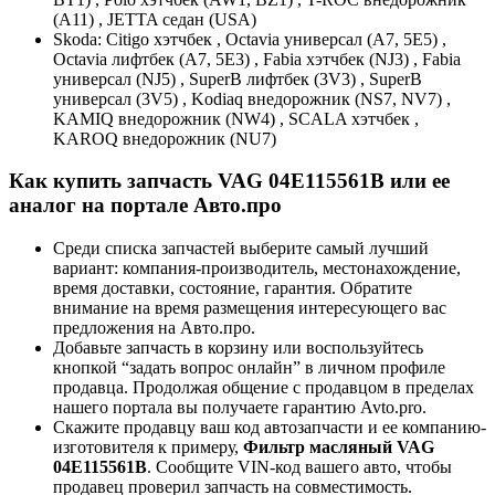
(A11) , JETTA седан (USA)
Skoda: Citigo хэтчбек , Octavia универсал (A7, 5E5) ,
Octavia лифтбек (A7, 5E3) , Fabia хэтчбек (NJ3) , Fabia
универсал (NJ5) , SuperB лифтбек (3V3) , SuperB
универсал (3V5) , Kodiaq внедорожник (NS7, NV7) ,
KAMIQ внедорожник (NW4) , SCALA хэтчбек ,
KAROQ внедорожник (NU7)
Как купить запчасть VAG 04E115561B или ее
аналог на портале Авто.про
Среди списка запчастей выберите самый лучший
вариант: компания-производитель, местонахождение,
время доставки, состояние, гарантия. Обратите
внимание на время размещения интересующего вас
предложения на Авто.про.
Добавьте запчасть в корзину или воспользуйтесь
кнопкой “задать вопрос онлайн” в личном профиле
продавца. Продолжая общение с продавцом в пределах
нашего портала вы получаете гарантию Avto.pro.
Скажите продавцу ваш код автозапчасти и ее компанию-
изготовителя к примеру,
Фильтр масляный VAG
04E115561B
. Сообщите VIN-код вашего авто, чтобы
продавец проверил запчасть на совместимость.