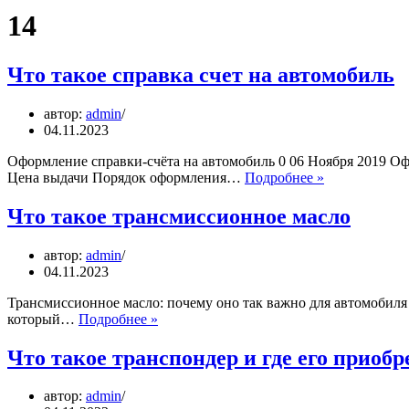
14
Что такое справка счет на автомобиль
автор:
admin
04.11.2023
Оформление справки-счёта на автомобиль 0 06 Ноября 2019 Оф
Что
Цена выдачи Порядок оформления…
Подробнее »
такое
справка
Что такое трансмиссионное масло
счет
на
автор:
admin
автомобиль
04.11.2023
Трансмиссионное масло: почему оно так важно для автомобиля 
Что
который…
Подробнее »
такое
трансмиссионное
Что такое транспондер и где его приобр
масло
автор:
admin