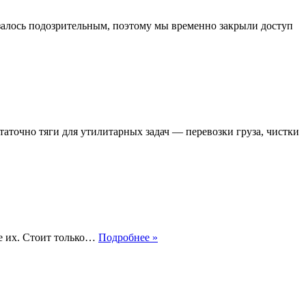
азалось подозрительным, поэтому мы временно закрыли доступ
точно тяги для утилитарных задач — перевозки груза, чистки
Что
те их. Стоит только…
Подробнее »
такое
фритты
на
автомобиле