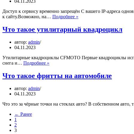
04.11.2023
Доступ к сервису временно запрещён С вашего IP-адреса одно
Что
к сайту.Возможно, на…
Подробнее »
такое
транспондер
Что такое утилитарный квадроцикл
и
где
автор:
admin
его
04.11.2023
приобрести
Утилитарные квадроциклы CFMOTO Первые квадроциклы использ
Что
снега и…
Подробнее »
такое
утилитарный
Что такое фритты на автомобиле
квадроцикл
автор:
admin
04.11.2023
Что это за чёрные точки на стеклах авто? В собственном авто,
← Ранее
1
2
3