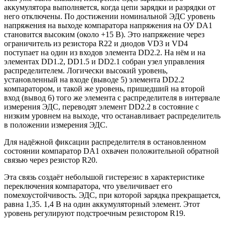
аккумулятора выполняется, когда цепи зарядки и разрядки от
него отключены. По достижении номинальной ЭДС уровень
напряжения на выходе компаратора напряжения на ОУ DA1
становится высоким (около +15 В). Это напряжение через
ограничитель из резистора R22 и диодов VD3 и VD4
поступает на один из входов элемента DD2.2. На нём и на
элементах DD1.2, DD1.5 и DD2.1 собран узел управления
распределителем. Логически высокий уровень,
установленный на входе (выводе 5) элемента DD2.2
компаратором, и такой же уровень, пришедший на второй
вход (вывод 6) того же элемента с распределителя в интервале
измерения ЭДС, переводят элемент DD2.2 в состояние с
низким уровнем на выходе, что останавливает распределитель
в положении измерения ЭДС.
Для надёжной фиксации распределителя в остановленном
состоянии компаратор DA1 охвачен положительной обратной
связью через резистор R20.
Эта связь создаёт небольшой гистерезис в характеристике
переключения компаратора, что увеличивает его
помехоустойчивость. ЭДС, при которой зарядка прекращается,
равна 1,35. 1,4 В на один аккумуляторный элемент. Этот
уровень регулируют подстроечным резистором R19.