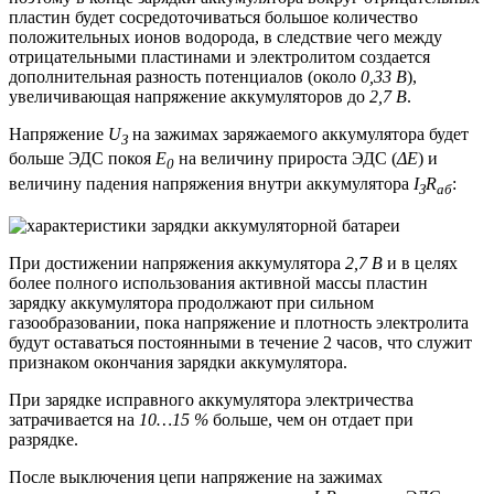
пластин будет сосредоточиваться большое количество
положительных ионов водорода, в следствие чего между
отрицательными пластинами и электролитом создается
дополнительная разность потенциалов (около
0,33 В
),
увеличивающая напряжение аккумуляторов до
2,7 В
.
Напряжение
U
на зажимах заряжаемого аккумулятора будет
З
больше ЭДС покоя
Е
на величину прироста ЭДС (
ΔЕ
) и
0
величину падения напряжения внутри аккумулятора
I
R
:
З
аб
При достижении напряжения аккумулятора
2,7 В
и в целях
более полного использования активной массы пластин
зарядку аккумулятора продолжают при сильном
газообразовании, пока напряжение и плотность электролита
будут оставаться постоянными в течение 2 часов, что служит
признаком окончания зарядки аккумулятора.
При зарядке исправного аккумулятора электричества
затрачивается на
10…15 %
больше, чем он отдает при
разрядке.
После выключения цепи напряжение на зажимах