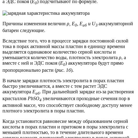
а ЭДС покоя (
Е
) подсчитывают по формуле.
0
Причины изменения величин
ρ, Е
, Е
и U
аккумуляторной
0
аб
З
батареи следующие.
Вследствие того, что в процессе зарядки постоянной силой
тока в порах активной массы пластин в единицу времени
выделяется одинаковое количество серной кислоты и
уменьшается количество воды, плотность электролита
ρ
, а
вместе с ней и ЭДС покоя (
Е
) аккумулятора будут прямо
0
пропорционально расти (
рис. 1б
).
В начале зарядки плотность электролита в порах пластин
быстро увеличивается, а вместе с тем растет ЭДС
аккумулятора
Е
. При дальнейшей зарядке из-за растворения
аб
кристаллов
PbSO
увеличиваются проходные сечения пор в
4
активной массе, что способствует свободному доступу менее
плотного электролита в поры пластин.
Когда установится равновесие между образованием серной
кислоты в порах пластин и притоком в поры электролита с
меньшей плотностью, то в течение длительного времени
зарядки разность плотностей электролита в порах активной