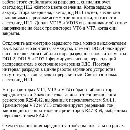
работа этого стабилизатора разрешена, сигнализирует
светодиод HL2 жёлтого цвета свечения. Когда зарядка
аккумулятора завершена, светодиод HL1 гаснет, а если она
выполнялась в режиме асимметричного тока, то гаснет и
светодиод HL2. Диоды VD15 и VD16 ограничивают обратное
напряжение на базах транзисторов VT6 и VT7, когда они
закрыты.
Отключить асимметрию зарядного тока можно выключателем
SA3. Когда его контакты замкнуты, элемент DD2.4 блокирует
сигнал включения стабилизатора разрядного тока, а элементы
DD1.2, DD1.5 и DD2.1 формируют сигнал, переводящий
распределитель в состояние измерения ЭДС. Поэтому
интервал разрядки в цикле работы зарядного устройства
отсутствует, а ток зарядки прерывистый. Светится только
светодиод HL1.
На транзисторах VT1, VT3 и VT4 собран стабилизатор
зарядного тока. Значение тока зависит от сопротивления
резисторов R29-R42, выбранных переключателем SA4.1.
Транзисторы VT2 и VT5 стабилизируют разрядный ток,
зависящий от сопротивления резисторов R47-R59, выбранных
переключателем SA4.2.
Схема узла питания зарядного устройства показана на рис. 3.