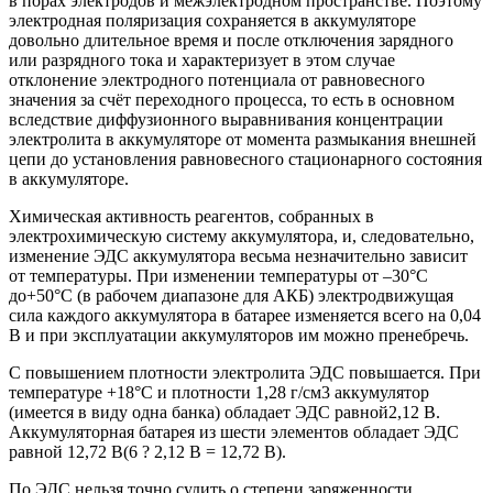
в порах электродов и межэлектродном пространстве. Поэтому
электродная поляризация сохраняется в аккумуляторе
довольно длительное время и после отключения зарядного
или разрядного тока и характеризует в этом случае
отклонение электродного потенциала от равновесного
значения за счёт переходного процесса, то есть в основном
вследствие диффузионного выравнивания концентрации
электролита в аккумуляторе от момента размыкания внешней
цепи до установления равновесного стационарного состояния
в аккумуляторе.
Химическая активность реагентов, собранных в
электрохимическую систему аккумулятора, и, следовательно,
изменение ЭДС аккумулятора весьма незначительно зависит
от температуры. При изменении температуры от –30°С
до+50°С (в рабочем диапазоне для АКБ) электродвижущая
сила каждого аккумулятора в батарее изменяется всего на 0,04
В и при эксплуатации аккумуляторов им можно пренебречь.
С повышением плотности электролита ЭДС повышается. При
температуре +18°С и плотности 1,28 г/см3 аккумулятор
(имеется в виду одна банка) обладает ЭДС равной2,12 В.
Аккумуляторная батарея из шести элементов обладает ЭДС
равной 12,72 В(6 ? 2,12 В = 12,72 В).
По ЭДС нельзя точно судить о степени заряженности