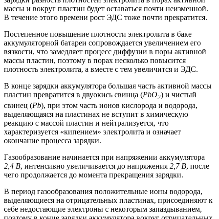
массы и вокруг пластин будет оставаться почти неизменной.
В течение этого времени рост ЭДС тоже почти прекратится.
Постепенное повышение плотности электролита в баке
аккумуляторной батареи сопровождается увеличением его
вязкости, что замедляет процесс диффузии в поры активной
массы пластин, поэтому в порах несколько повысится
плотность электролита, а вместе с тем увеличится и ЭДС.
В конце зарядки аккумулятора большая часть активной массы
пластин превратится в двуокись свинца (
PbO
) и чистый
2
свинец (
Pb
), при этом часть ионов кислорода и водорода,
выделяющаяся на пластинах не вступит в химическую
реакцию с массой пластин и нейтрализуется, что
характеризуется «кипением» электролита и означает
окончание процесса зарядки.
Газообразование начинается при напряжении аккумулятора
2,4 В
, интенсивно увеличивается до напряжения
2,7 В
, после
чего продолжается до момента прекращения зарядки.
В период газообразования положительные ионы водорода,
выделяющиеся на отрицательных пластинах, присоединяют к
себе недостающие электроны с некоторым запаздыванием,
поэтому в конце зарядки аккумулятора вокруг отрицательных