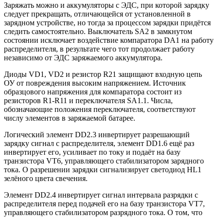
Заряжать можно и аккумуляторы с ЭДС, при которой зарядку
следует прекращать, отличающейся от установленной в
зарядном устройстве, но тогда за процессом зарядки придётся
следить самостоятельно. Выключатель SA2 в замкнутом
состоянии исключает воздействие компаратора DA1 на работу
распределителя, в результате чего тот продолжает работу
независимо от ЭДС заряжаемого аккумулятора.
Диоды VD1, VD2 и резистор R21 защищают входную цепь
ОУ от повреждения высоким напряжением. Источник
образцового напряжения для компаратора состоит из
резисторов R1-R11 и переключателя SA1.1. Числа,
обозначающие положения переключателя, соответствуют
числу элементов в заряжаемой батарее.
Логический элемент DD2.3 инвертирует разрешающий
зарядку сигнал с распределителя, элемент DD1.6 ещё раз
инвертирует его, усиливает по току и подаёт на базу
транзистора VT6, управляющего стабилизатором зарядного
тока. О разрешении зарядки сигнализирует светодиод HL1
зелёного цвета свечения.
Элемент DD2.4 инвертирует сигнал интервала разрядки с
распределителя перед подачей его на базу транзистора VT7,
управляющего стабилизатором разрядного тока. О том, что