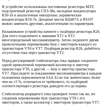
В устройстве использованы постоянные резисторы МЛТ,
подстроечный резистор СП3-38а, оксидные конденсаторы
К50-16 и аналогичные импортные, керамические
конденсаторы К10-7в. Диодные мосты КЦ407А и RS107
можно заменить другими, аналогичными по параметрам.
Налаживание устройства начните с подборки резистора R26.
Для этого подключите к зажимам XT1 и XT2
многопредельный миллиамперметр. Затем соедините двумя
проволочными перемычками базу с эмиттером каждого из
транзисторов VT6 и VT7. Подбирая резистор R26, добейтесь
отсутствия тока через транзистор VT2.
Перед регулировкой стабилизатора тока зарядки соедините
одной проволочной перемычкой коллектор и эмиттер
транзистора VT6, а другой — базу и эмиттер транзистора
VT7. Проследите за показаниями миллиамперметра в каждом
положении переключателя SA4. Если ток значительно, более
чем на ±5 %, отличается от требуемого, то подборкой
соответствующего резистора доведите его до нормы.
Стабилизатор разрядного тока проверьте точно так же, но
соединив перемычками базу транзистора VT6 с его
эмиттером, а также коллектор с эмиттером транзистора VT7.