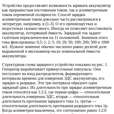
Устройство предоставляет возможность заряжать аккумулятор
как прерывистым постоянным током, так и асимметричным
током переменной полярности. Способ зарядки
асимметричным током довольно часто рассматривался в
литературе, например, в [1-3]. О его преимуществах и
недостатках сказано много. Иногда он позволяет восстановить
аккумулятор, потерявший ёмкость. Зарядный ток задают
галетным переключателем на 11 положений. Значения этого
тока фиксированы: 0,5; 1; 2; 5; 10; 20; 50; 100; 200; 500 и 1000
мА. Нужное значение обычно численно равно десятой доле
выраженной в миллиампер-часах номинальной ёмкости
аккумулятора.
Структурная схема зарядного устройства показана на рис. 1.
Генератор вырабатывает прямоугольные импульсы. Они
поступают на вход распределителя, формирующего
интервалы времени для измерения ЭДС аккумулятора, его
зарядки и разрядки. Эти три интервала образуют один
зарядный цикл. Их длительности при зарядке асимметричным
током относятся как 1:2:2, где первая цифра — относительная
длительность измерения ЭДС, вторая — относительная
длительность протекания зарядного тока 1з, третья —
относительная длительность протекания разрядного тока 1р.
Когда асимметрия выключена, это соотношение равно 1:2:0