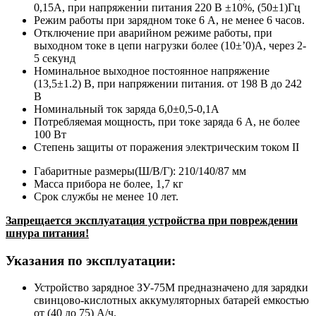
0,15А, при напряжении питания 220 В ±10%, (50±1)Гц
Режим работы при зарядном токе 6 А, не менее 6 часов.
Отключение при аварийном режиме работы, при
выходном токе в цепи нагрузки более (10±’0)А, через 2-
5 секунд
Номинальное выходное постоянное напряжение
(13,5±1.2) В, при напряжении питания. от 198 В до 242
В
Номинальный ток заряда 6,0±0,5-0,1А
Потребляемая мощность, при токе заряда 6 А, не более
100 Вт
Степень защиты от поражения электрическим током II
Габаритные размеры(Ш/В/Г): 210/140/87 мм
Масса прибора не более, 1,7 кг
Срок службы не менее 10 лет.
Запрещается эксплуатация устройства при повреждении
шнура питания!
Указания по эксплуатации:
Устройство зарядное ЗУ-75M предназначено для зарядки
свинцово-кислотных аккумуляторных батарей емкостью
от (40 до 75) А/ч.