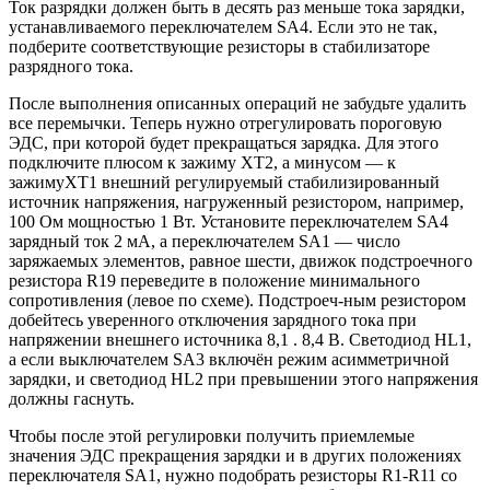
Ток разрядки должен быть в десять раз меньше тока зарядки,
устанавливаемого переключателем SA4. Если это не так,
подберите соответствующие резисторы в стабилизаторе
разрядного тока.
После выполнения описанных операций не забудьте удалить
все перемычки. Теперь нужно отрегулировать пороговую
ЭДС, при которой будет прекращаться зарядка. Для этого
подключите плюсом к зажиму XT2, а минусом — к
зажимуXT1 внешний регулируемый стабилизированный
источник напряжения, нагруженный резистором, например,
100 Ом мощностью 1 Вт. Установите переключателем SA4
зарядный ток 2 мА, а переключателем SA1 — число
заряжаемых элементов, равное шести, движок подстроечного
резистора R19 переведите в положение минимального
сопротивления (левое по схеме). Подстроеч-ным резистором
добейтесь уверенного отключения зарядного тока при
напряжении внешнего источника 8,1 . 8,4 В. Светодиод HL1,
а если выключателем SA3 включён режим асимметричной
зарядки, и светодиод HL2 при превышении этого напряжения
должны гаснуть.
Чтобы после этой регулировки получить приемлемые
значения ЭДС прекращения зарядки и в других положениях
переключателя SA1, нужно подобрать резисторы R1-R11 со