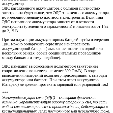
аккумулятора.
ЭДС разряженного аккумулятора с большей плотностью
электролита будет выше, чем ЭДС заряженного аккумулятора,
но имеющего меньшую плотность электролита. Величина
ЭДС исправного аккумулятора зависит от плотности
электролита (степени его заряженности) и изменяется от 1,92
до 2,15 В.
При эксплуатации аккумуляторных батарей путём измерения
ЭДС можно обнаружить серьёзную неисправность
аккумуляторной батареи (замыкание пластин в одной или
нескольких банках, обрыв соединительных проводников
между банками и тому подобное).
ЭДС измеряют высокоомным вольтметром (внутреннее
сопротивление вольтметране менее 300 Ом/В). В ходе
выполнения измерений вольтметр присоединяют к выводам
аккумулятора или батареи. При этом через аккумулятор
(батарею) не должен протекать зарядный или разрядный ток!
***
Электродвижущая сила (ЭДС) – скалярная физическая
величина, характеризующая работу сторонних сил, то есть
любых сил неэлектрического происхождения, действующих в
квазистационарных цепях постоянного или переменного тока.