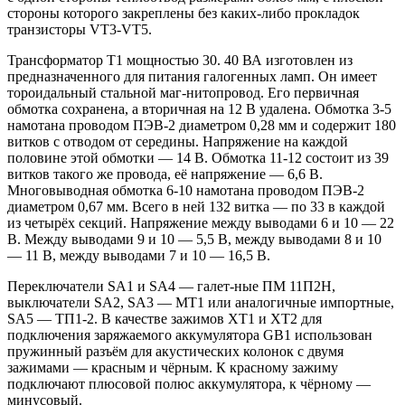
стороны которого закреплены без каких-либо прокладок
транзисторы VT3-VT5.
Трансформатор T1 мощностью 30. 40 ВА изготовлен из
предназначенного для питания галогенных ламп. Он имеет
тороидальный стальной маг-нитопровод. Его первичная
обмотка сохранена, а вторичная на 12 В удалена. Обмотка 3-5
намотана проводом ПЭВ-2 диаметром 0,28 мм и содержит 180
витков с отводом от середины. Напряжение на каждой
половине этой обмотки — 14 В. Обмотка 11-12 состоит из 39
витков такого же провода, её напряжение — 6,6 В.
Многовыводная обмотка 6-10 намотана проводом ПЭВ-2
диаметром 0,67 мм. Всего в ней 132 витка — по 33 в каждой
из четырёх секций. Напряжение между выводами 6 и 10 — 22
В. Между выводами 9 и 10 — 5,5 В, между выводами 8 и 10
— 11 В, между выводами 7 и 10 — 16,5 В.
Переключатели SA1 и SA4 — галет-ные ПМ 11П2Н,
выключатели SA2, SA3 — МТ1 или аналогичные импортные,
SA5 — ТП1-2. В качестве зажимов XT1 и XT2 для
подключения заряжаемого аккумулятора GB1 использован
пружинный разъём для акустических колонок с двумя
зажимами — красным и чёрным. К красному зажиму
подключают плюсовой полюс аккумулятора, к чёрному —
минусовый.