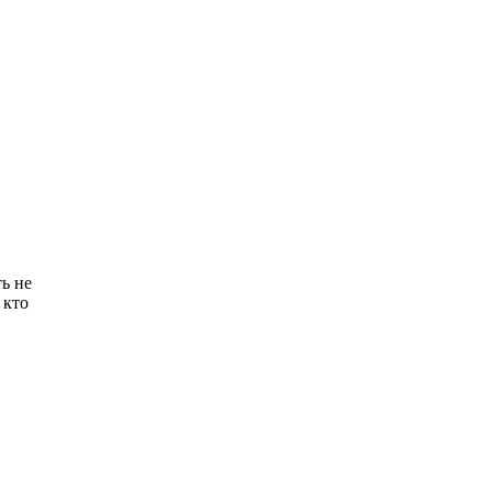
ть не
 кто