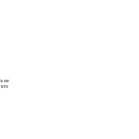
ть не
 кто