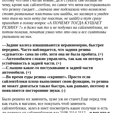
потому что они считай новые, да и стукать там больше не
чему, кроме как сайлентбли, но самое что меня настораживало
что резину съедает…
сначала мне подсказали что возможно
стоят развальные пластины или шайбы, но заглянув и увидев
что там ни чего нету (не пластин, не шайб) и тут сразу
приходит в голову вопрос «А ПОЧЕМУ ТОГДА КУШАЕТ
РЕЗИНУ ?» я даже как то и не подумал на сайлентблоки, но
потом полазив, почитав узнал что это они и все симптомы
указывали на них.
—Задние колеса изнашиваются неравномерно, быстрее
передних. Часто наблюдается, что задняя резина
«сдувается» сама по себе, хотя она не была пробита. (+)
—Автомобилем сложно управлять, так как он потерял
устойчивость в задней части. (+)
—Слышно какое-то постукивание в задней части
автомобиля. (+)
—Во время езды резина «скрипит». Просто если
сайлентблоки плохо выполняют свою функцию, то резина
не может двигаться также быстро, как раньше, поэтому и
появляются посторонние звуки. (-)
Было решено их заменить, хуже уж не станет.Еще перед тем
как ехать в магазин, все покупать чтоб заменить
сайлентблоки, залез в инет посмотреть какие получше и есть
ли разница от сайлентблоков ваз 2108,2114,2112…
и вот что я