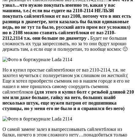
узнал…что нужно покупать именно те, какая у вас
машина, т.е.( если вы ездите на 2110-2114 НЕЛЬЗЯ
покупать сайлентблоки от ваз 2108, потому что в них есть
разница в диаметре, хотя казалась бы балки одинаковые
ведь, но не тут та было, русский авто пром все усложнил)
но в 2108 можно ставить сайлентблоки от ваз 2110-
2112,2114 т.к. они больше по диаметру .
Будет не большая
сложность их туда запрессовать, но за то они будут хорошо
держать там, а если еще и полиуретан, то вообще космос 🙂
Но я купил простые сайлентблоки от ваз 2110-2114, т.к. не
захотел мучиться с полиуретаном уж слишком он жесткий:(
Еще я хотел приобрести съемник но в нашем городе я его не
нашел и мне пришлось самому соорудить съемник
сайлентблоков
(для этого я купил болт с резьбой длиной 210
мм или даже больше, гайку на него, больших шайб
несколько штук, еще нужен патрон от подшипника
ступицы, но у меня его не было и я справился без него)
О самой замене залез я выпрессовывать сайлентблоки из
балки, ничего в этом сложного нету…понадобиться только