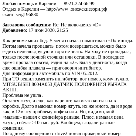
Любая помощь в Карелии — 8921-224 66 99
Отдых в Карелии — http://www .онежскиезори.рф
скайп serg196830
Заголовок сообщения:
Re: Не включается «D»
Добавлено:
17 июн 2020, 21:25
Как резюме моих бед. У меня сначала помигивала «D» иногда.
Потом начала пропадать, потом возвращаться, можно было
ездить неделю-другую и горя не знать. На ходу не пропадала,
только после ночной стоянки или остановки. В последнее
время пропала совсем, ездил на «2». Был у диагноста, когда
еще ошибка плавала — приговорил ингибитор.
Для информации автомобиль по VIN 05.2012.
При ТО решил заменить ингибитор, вот номер, кому нужно,
MITSUBISHI 8604A053 ДАТЧИК ПОЛОЖЕНИЯ РЫЧАГА
АКПП.
Проблема не ушла .
Остался жгут, и еще, как вариант, какие-то контакты в
коробке. Долго выяснял номер жгута, их же много, да и вроде
как, в 12м эту проблему пофиксили. Но, видимо, мой
«малыш» вышел с конвейера раньше. Плюс, немалая цена
жгута, сейчас >10 тыс. руб. Вообщем, глодали разные
сомнения.
По одному сообщению c drive2 понял примерный номер