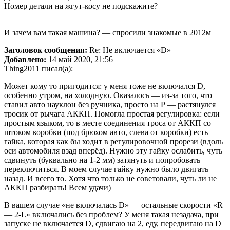
Номер детали на жгут-косу не подскажите?
_________________
И зачем вам такая машина? — спросили знакомые в 2012м
Заголовок сообщения:
Re: Не включается «D»
Добавлено:
14 май 2020, 21:56
Thing2011 писал(а):
Может кому то пригодится: у меня тоже не включался D,
особенно утром, на холодную. Оказалось — из-за того, что
ставил авто науклон без ручника, просто на Р — растянулся
тросик от рычага АККП. Помогла простая регулировка: если
простым языком, то в месте соединения троса от АККП со
штоком коробки (под брюхом авто, слева от коробки) есть
гайка, которая как бы ходит в регулировочной прорези (вдоль
оси автомобиля взад вперёд). Нужно эту гайку ослабить, чуть
сдвинуть (буквально на 1-2 мм) затянуть и попробовать
переключиться. В моем случае гайку нужно было двигать
назад. И всего то. Хотя что только не советовали, чуть ли не
АККП разбирать! Всем удачи)
В вашем случае «не включалась D» — остальные скорости «R
— 2-L» включались без проблем? У меня такая незадача, при
запуске не включается D, сдвигаю на 2, еду, передвигаю на D