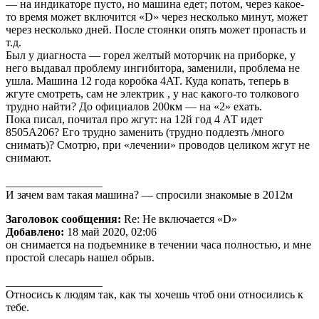
— на индикаторе пусто, но машина едет; потом, через какое-
то время может включится «D» через несколько минут, может
через несколько дней. После стоянки опять может пропасть и
т.д.
Был у диагноста — горел желтый моторчик на приборке, у
него выдавал проблему ингибитора, заменили, проблема не
ушла. Машина 12 года коробка 4AT. Куда копать, теперь в
жгуте смотреть, сам не электрик , у нас какого-то толкового
трудно найти? До официалов 200км — на «2» ехать.
Пока писал, почитал про жгут: на 12й год 4 АТ идет
8505A206? Его трудно заменить (трудно подлезть /много
снимать)? Смотрю, при «лечении» проводов целиком жгут не
снимают.
_________________
И зачем вам такая машина? — спросили знакомые в 2012м
Заголовок сообщения:
Re: Не включается «D»
Добавлено:
18 май 2020, 02:06
он снимается на подъемнике в течении часа полностью, и мне
простой слесарь нашел обрыв.
_________________
Относись к людям так, как ты хочешь чтоб они относились к
тебе.