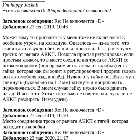
I’m happy Jackal!
+семь девятьсот16 49три двадцать7 девяносто2
Заголовок сообщения:
Re: Не включается «D»
Добавлено:
27 сен 2019, 10:46
Может кому то пригодится: у меня тоже не включался D,
особенно утром, на холодную. Оказалось — из-за того, что
ставил авто науклон без ручника, просто на Р — растянулся
тросик от рычага АККП. Помогла простая регулировка: если
простым языком, то в месте соединения троса от АККП со
штоком коробки (под брюхом авто, слева от коробки) есть
гайка, которая как бы ходит в регулировочной прорези (вдоль
оси автомобиля взад вперёд). Нужно эту гайку ослабить, чуть
сдвинуть (буквально на 1-2 мм) затянуть и попробовать
переключиться. В моем случае гайку нужно было двигать
назад. И всего то. Хотя что только не советовали, чуть ли не
АККП разбирать! Всем удачи)
Заголовок сообщения:
Re: Не включается «D»
Добавлено:
27 сен 2019, 10:50
Место соединения троса от рычага АККП с тягой, которая
выходит из коробки
Заголовок сообщения:
Re: Не включается «D»
Добавлено:
23 мар 2020, 21:17