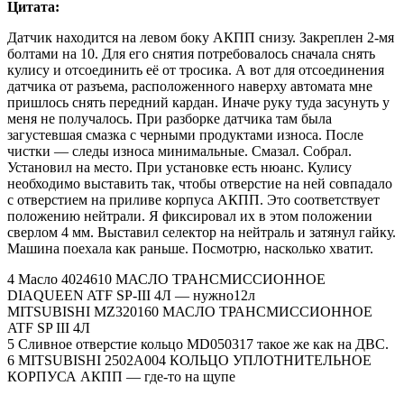
Цитата:
Датчик находится на левом боку АКПП снизу. Закреплен 2-мя
болтами на 10. Для его снятия потребовалось сначала снять
кулису и отсоединить её от тросика. А вот для отсоединения
датчика от разъема, расположенного наверху автомата мне
пришлось снять передний кардан. Иначе руку туда засунуть у
меня не получалось. При разборке датчика там была
загустевшая смазка с черными продуктами износа. После
чистки — следы износа минимальные. Смазал. Собрал.
Установил на место. При установке есть нюанс. Кулису
необходимо выставить так, чтобы отверстие на ней совпадало
с отверстием на приливе корпуса АКПП. Это соответствует
положению нейтрали. Я фиксировал их в этом положении
сверлом 4 мм. Выставил селектор на нейтраль и затянул гайку.
Машина поехала как раньше. Посмотрю, насколько хватит.
4 Масло 4024610 МАСЛО ТРАНСМИССИОННОЕ
DIAQUEEN ATF SP-III 4Л — нужно12л
MITSUBISHI MZ320160 МАСЛО ТРАНСМИССИОННОЕ
ATF SP III 4Л
5 Сливное отверстие кольцо MD050317 такое же как на ДВС.
6 MITSUBISHI 2502A004 КОЛЬЦО УПЛОТНИТЕЛЬНОЕ
КОРПУСА АКПП — где-то на щупе