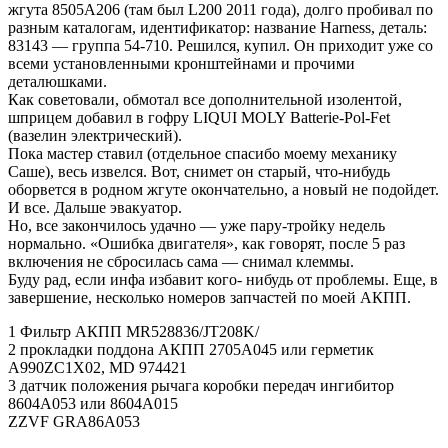
жгута 8505A206 (там был L200 2011 года), долго пробивал по
разным каталогам, идентификатор: название Harness, деталь:
83143 — группа 54-710. Решился, купил. Он приходит уже со
всеми установленными кронштейнами и прочими
деталюшками.
Как советовали, обмотал все дополнительной изолентой,
шприцем добавил в гофру LIQUI MOLY Batterie-Pol-Fet
(вазелин электрический).
Пока мастер ставил (отдельное спасибо моему механику
Саше), весь извелся. Вот, снимет он старый, что-нибудь
оборвется в родном жгуте окончательно, а новый не подойдет.
И все. Дальше эвакуатор.
Но, все закончилось удачно — уже пару-тройку недель
нормально. «Ошибка двигателя», как говорят, после 5 раз
включения не сбросилась сама — снимал клеммы.
Буду рад, если инфа избавит кого- нибудь от проблемы. Еще, в
завершение, несколько номеров запчастей по моей АКПП.
1 Фильтр АКПП MR528836/JT208K/
2 прокладки поддона АКПП 2705А045 или герметик
A990ZC1X02, MD 974421
3 датчик положения рычага коробки передач ингибитор
8604A053 или 8604A015
ZZVF GRA86A053