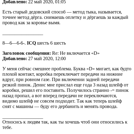
Добавлено:
22 май 2020, 01:05
Есть старый дедовский способ — метод тыка, называется,
точнее метод дёрга. снимаешь оплетку и дёргаешь за каждый
провод как за коровье вымя.
_________________
8—6—6-6-.
ICQ
шесть 6 шесть
Заголовок сообщения:
Re: Не включается «D»
Добавлено:
27 май 2020, 12:00
У меня сейчас смешнее проблема. Буква «D» мигает, как будто
плохой контакт, коробка переключает передачи на нижние
вдруг, при ровном газе. При включении задней передачи
резкий пинок. Денис мне прислал еще года 3 назад шлейф от
коробки, решил его поставить. Получилось странно -= пинок
назад пропал, а вот вперед передачи не переключаются,
видимо шлейф не совсем подходит. Так как теперь шлейф
снят с машины — буду его дербанить и менять провода.
_________________
Относись к людям так, как ты хочешь чтоб они относились к
тебе.