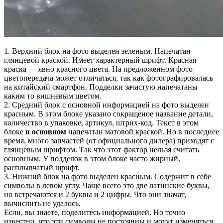
1. Верхний блок на фото выделен зеленым. Напечатан
глянцевой краской. Имеет характерный шрифт. Красная
краска — явно красного цвета. На предложенном фото
цветопередача может отличаться, так как фотографировалась
на китайский смартфон. Подделки зачастую напечатаны
каким то вишневым цветом.
2. Средний блок с основной информацией на фото выделен
красным. В этом блоке указано сокращеное название детали,
количество в упаковке, артикул, штрих-код. Текст в этом
блоке
в основном
напечатан матовой краской. Но в последнее
время, много запчастей (от официального дилера) приходят с
глянцевым шрифтом. Так что этот фактор нельзя считать
основным. У подделок в этом блоке часто жирный,
расплывчатый шрифт.
3. Нижний блок на фото выделен красным. Содержит в себе
символы в левом углу. Чаще всего это две латинские буквы,
но встречаются и 2 буквы и 2 цифры. Что они значат,
вычислить не удалось.
Если, вы знаете, поделитесь информацией. Но точно
известно, что эти символы не постоянны и могут изменяться.