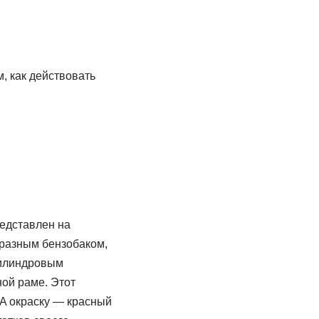
, как действовать
редставлен на
бразным бензобаком,
цилиндровым
ной раме. Этот
WA окраску — красный