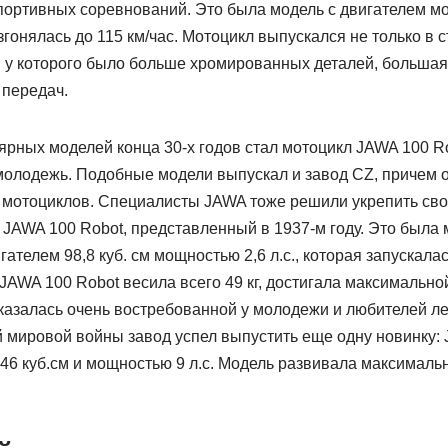
портивных соревнований. Это была модель с двигателем мо
згонялась до 115 км/час. Мотоцикл выпускался не только в с
 у которого было больше хромированных деталей, большая
передач.
ярных моделей конца 30-х годов стал мотоцикл JAWA 100 R
олодежь. Подобные модели выпускал и завод CZ, причем 
 мотоциклов. Специалисты JAWA тоже решили укрепить сво
JAWA 100 Robot, представленный в 1937-м году. Это была 
телем 98,8 куб. см мощностью 2,6 л.с., которая запускал
 JAWA 100 Robot весила всего 49 кг, достигала максимальной
казалась очень востребованной у молодежи и любителей ле
 мировой войны завод успел выпустить еще одну новинку: 
6 куб.см и мощностью 9 л.с. Модель развивала максимальн