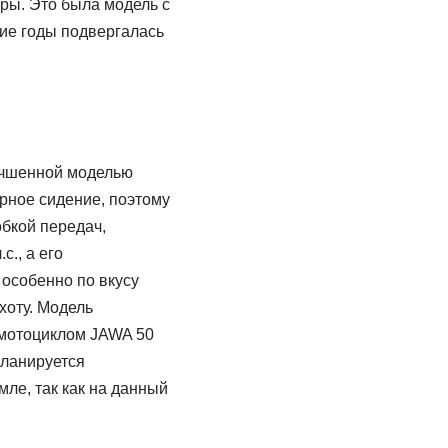
ры. Это была модель с
ие годы подвергалась
лучшенной моделью
ерное сидение, поэтому
бкой передач,
., а его
 особенно по вкусу
хоту. Модель
 мотоциклом JAWA 50
планируется
ле, так как на данный