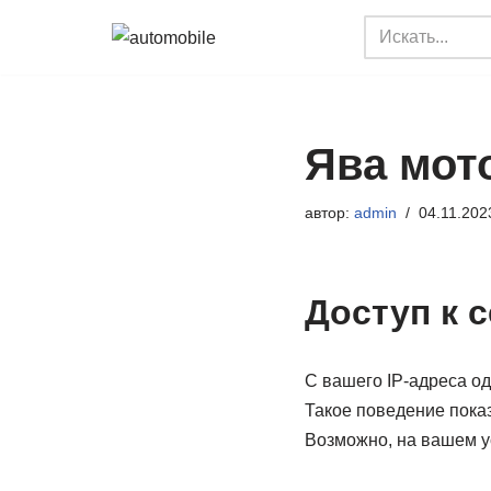
Перейти
к
содержимому
Ява мот
автор:
admin
04.11.202
Доступ к 
С вашего IP-адреса о
Такое поведение показ
Возможно, на вашем у