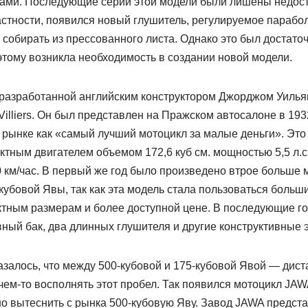
ками. Последующие серии этой модели были лишены недост
стности, появился новый глушитель, регулируемое парабол
собирать из прессованного листа. Однако это был достаточ
этому возникла необходимость в создании новой модели.
азработанной английским конструктором Джорджом Уильям
illiers. Он был представлен на Пражском автосалоне в 1932
 рынке как «самый лучший мотоцикл за малые деньги». Это
тным двигателем объемом 172,6 куб см. мощностью 5,5 л.с.,
0 км/час. В первый же год было произведено втрое больше
00-кубовой Явы, так как эта модель стала пользоваться боль
актным размерам и более доступной цене. В последующие г
ный бак, два длинных глушителя и другие конструктивные 
азалось, что между 500-кубовой и 175-кубовой Явой — дис
чем-то восполнять этот пробел. Так появился мотоцикл JAW
о вытеснить с рынка 500-кубовую Яву. Завод JAWA предст