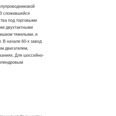
полупроводниковой
 В сложившейся
тва под торговыми
ыми двухтактными
лишком тяжелыми, и
. В начале 60-х завод
м двигателем,
ваниях. Для шоссейно-
цилиндровым