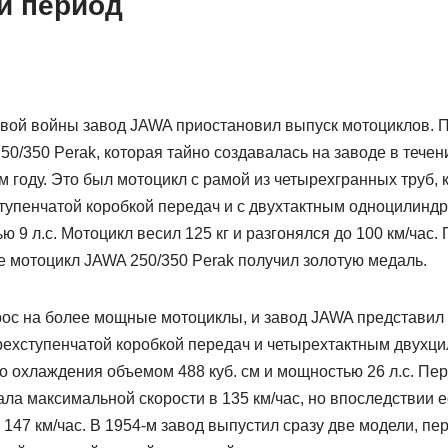
й период
вой войны завод JAWA приостановил выпуск мотоциклов. 
0/350 Perak, которая тайно создавалась на заводе в течен
-м году. Это был мотоцикл с рамой из четырехгранных труб
ступенчатой коробкой передач и с двухтактным одноцилинд
ю 9 л.с. Мотоцикл весил 125 кг и разгонялся до 100 км/час.
 мотоцикл JAWA 250/350 Perak получил золотую медаль.
прос на более мощные мотоциклы, и завод JAWA представи
ехступенчатой коробкой передач и четырехтактным двухц
о охлаждения объемом 488 куб. см и мощностью 26 л.с. Пе
гала максимальной скорости в 135 км/час, но впоследствии 
о 147 км/час. В 1954-м завод выпустил сразу две модели, пе