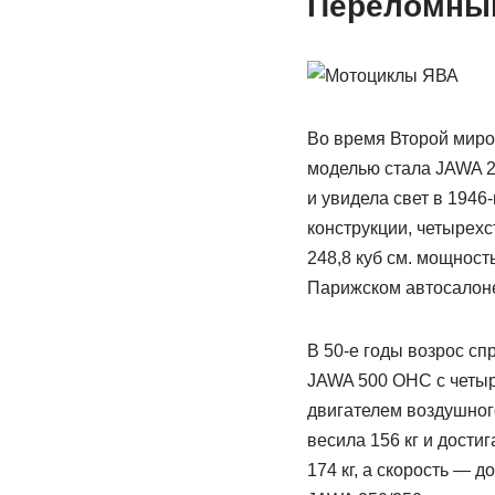
Переломны
Во время Второй миро
моделью стала JAWA 25
и увидела свет в 1946
конструкции, четырех
248,8 куб см. мощность
Парижском автосалоне
В 50-е годы возрос с
JAWA 500 OHC с четыр
двигателем воздушног
весила 156 кг и дости
174 кг, а скорость — д