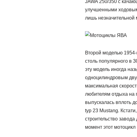
JAWA 250/350 с качаю
улучшенными ходовыми
лишь незначительной 
Второй моделью 1954-
столь популярного в 3
эту модель иногда на
одноцилиндровым двухт
максимальная скорость
любителям отдыха на п
выпускалась вплоть д
typ 23 Mustang. Кстат
строительство завода 
момент этот мотоцикл 