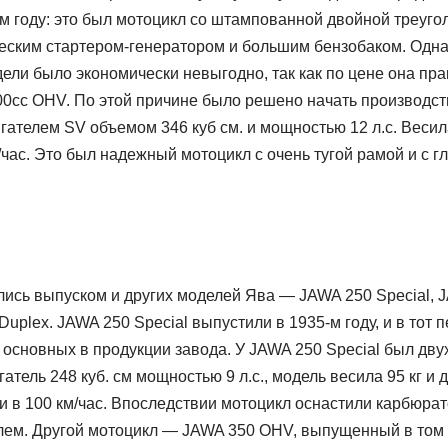
м году: это был мотоцикл со штампованной двойной треуго
ческим стартером-генератором и большим бензобаком. Одна
ели было экономически невыгодно, так как по цене она пра
00cc OHV. По этой причине было решено начать производст
телем SV объемом 346 куб см. и мощностью 12 л.с. Весила
/час. Это был надежный мотоцикл с очень тугой рамой и с г
лись выпуском и других моделей Ява — JAWA 250 Special,
Duplex. JAWA 250 Special выпустили в 1935-м году, и в тот 
 основных в продукции завода. У JAWA 250 Special был дву
тель 248 куб. см мощностью 9 л.с., модель весила 95 кг и 
и в 100 км/час. Впоследствии мотоцикл оснастили карбюра
лем. Другой мотоцикл — JAWA 350 OHV, выпущенный в том ж