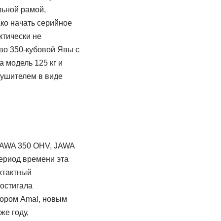
льной рамой,
ко начать серийное
ктически не
во 350-кубовой Явы с
 модель 125 кг и
лушителем в виде
 JAWA 350 OHV, JAWA
период времени эта
хтактный
достигала
тором Amal, новым
е году,