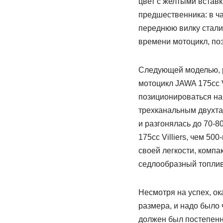
цвет с желтыми встав
предшественника: в ча
переднюю вилку стали 
времени мотоцикл, по
Следующей моделью, р
мотоцикл JAWA 175cc V
позиционироваться на
трехканальным двухтак
и разгонялась до 70-8
175cc Villiers, чем 5
своей легкости, комп
седлообразный топлив
Несмотря на успех, ок
размера, и надо было 
должен был постепенн