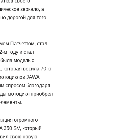
атков своего
ическое зеркало, а
но дорогой для того
ом Патчеттом, стал
-м году и стал
 была модель с
 которая весила 70 кг
 мотоциклов JAWA
шим спросом благодаря
оды мотоцикл приобрел
элементы.
танция огромного
A 350 SV, который
авил свою новую