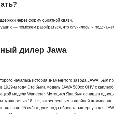
лать?
ддержки через форму обратной связи.
уацию — поможем разобраться, что случилось, и подскажем
ный дилер Jawa
оторого началась история знаменитого завода JAWA, был п
в 1929-м году. Это была модель JAWA 500cc OHV с каплео
мецкой модели Wanderer. Мотоцикл Ява был оснащен одно
см. мощностью 18 л.с., закрепленным в двойной штампован
гонялся до 95 км/час, уже тогда обрел характерную для JA