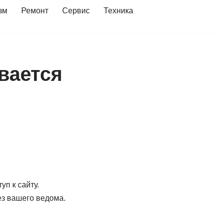
зм
Ремонт
Сервис
Техника
вается
п к сайту.
ез вашего ведома.