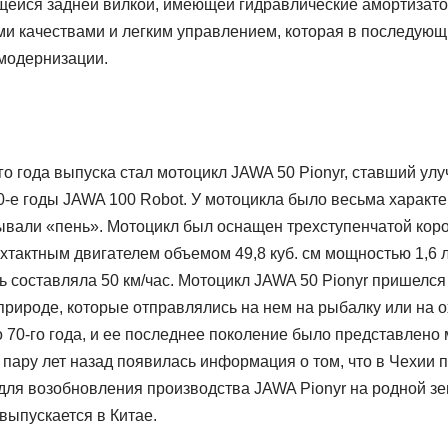
щейся задней вилкой, имеющей гидравлические амортизато
 качествами и легким управлением, которая в последующ
модернизации.
го года выпуска стал мотоцикл JAWA 50 Pionyr, ставший у
0-е годы JAWA 100 Robot. У мотоцикла было весьма характ
зывали «пень». Мотоцикл был оснащен трехступенчатой коро
актным двигателем объемом 49,8 куб. см мощностью 1,6 л.с
 составляла 50 км/час. Мотоцикл JAWA 50 Pionyr пришелся
рироде, которые отправлялись на нем на рыбалку или на о
о 70-го года, и ее последнее поколение было представлено
и, пару лет назад появилась информация о том, что в Чехии 
для возобновления производства JAWA Pionyr на родной зем
выпускается в Китае.