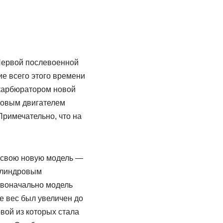
Первой послевоенной
ие всего этого времени
, карбюратором новой
ровым двигателем
 Примечательно, что на
л свою новую модель —
илиндровым
рвоначально модель
ее вес был увеличен до
рвой из которых стала