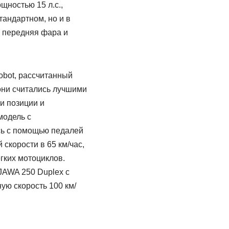
щностью 15 л.с.,
тандартном, но и в
 передняя фара и
obot, рассчитанный
они считались лучшими
и позиции и
модель с
ась с помощью педалей
 скорости в 65 км/час,
гких мотоциклов.
JAWA 250 Duplex с
ую скорость 100 км/