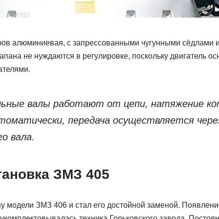
ров алюминиевая, с запрессованными чугунными сёдлами
апана не нуждаются в регулировке, поскольку двигатель о
ателями.
ьные валы работают от цепи, натяжение ко
томатически, передача осуществляется через
о вала.
тановка ЗМЗ 405
у модели ЗМЗ 406 и стал его достойной заменой. Появлен
м укомплектовывалась техника Горьковского завода. Посто