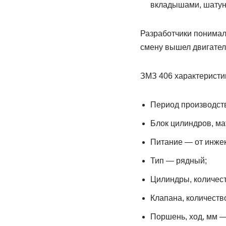
вкладышами, шатуна
Разработчики понимали
смену вышел двигател
ЗМЗ 406 характеристик
Период производст
Блок цилиндров, ма
Питание — от инжек
Тип — рядный;
Цилиндры, количест
Клапана, количество
Поршень, ход, мм —