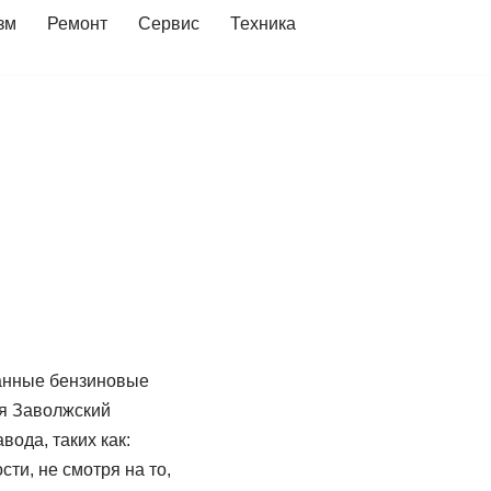
зм
Ремонт
Сервис
Техника
панные бензиновые
ся Заволжский
ода, таких как:
ти, не смотря на то,