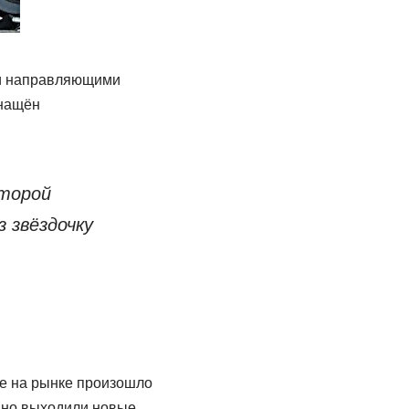
 и направляющими
снащён
торой
 звёздочку
ие на рынке произошло
янно выходили новые