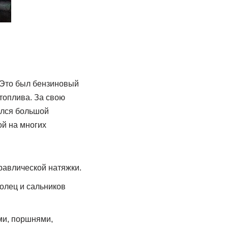
. Это был бензиновый
топлива. За свою
ался большой
ой на многих
равлической натяжки.
олец и сальников
ми, поршнями,