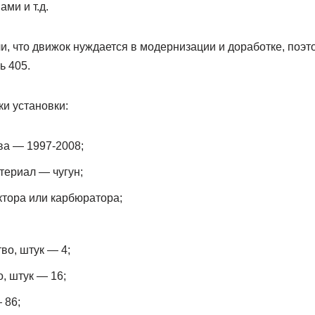
ми и т.д.
, что движок нуждается в модернизации и доработке, поэт
ь 405.
и установки:
ва — 1997-2008;
териал — чугун;
тора или карбюратора;
во, штук — 4;
, штук — 16;
 86;