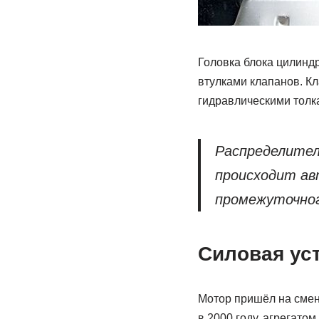
Головка блока цилинд
втулками клапанов. Кл
гидравлическими толк
Распределител
происходит ав
промежуточног
Силовая ус
Мотор пришёл на смен
в 2000 году, агрегато