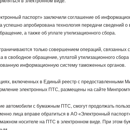
рмляться в электронном виде.
ктронный паспорт» заключили соглашение об информацио
ла успешно апробирована технология передачи сведений о
бращение, а также об уплате утилизационного сбора.
раничиваются только совершением операций, связанных 
ва в свободное обращение, уплатой утилизационного сбора
рованную информационную систему таможенных органов.
циях, включенных в Единый реестр с предоставленными М
рмление электронных ПТС, размещены на сайте Минпромто
е автомобили с бумажным ПТС, смогут продолжать пользо
енно лица вправе обратиться в АО «Электронный паспорт»
ажном носителе на ПТС в электронном виде. При этом б
ным.