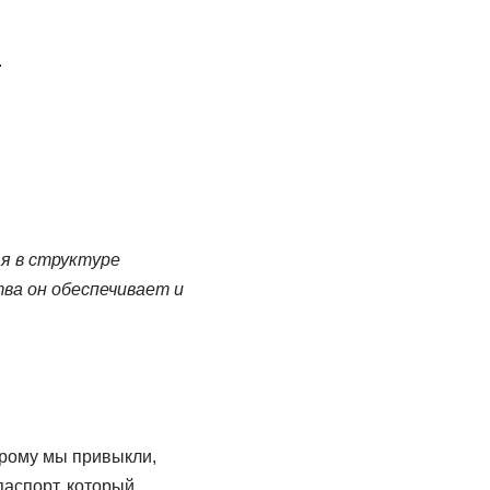
.
я в структуре
ва он обеспечивает и
орому мы привыкли,
паспорт, который