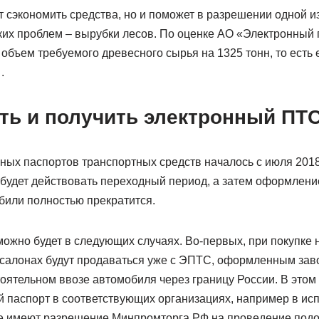
т сэкономить средства, но и поможет в разрешении одной и
их проблем – вырубки лесов. По оценке АО «Электронный п
объем требуемого древесного сырья на 1325 тонн, то есть 
.
ть и получить электронный ПТ
ых паспортов транспортных средств началось с июля 2018
а будет действовать переходный период, а затем оформлен
били полностью прекратится.
ожно будет в следующих случаях. Во-первых, при покупке 
алонах будут продаваться уже с ЭПТС, оформленным заво
оятельном ввозе автомобиля через границу России. В этом
 паспорт в соответствующих организациях, например в ис
е имеют разрешение Минпромторга РФ на проведение подо