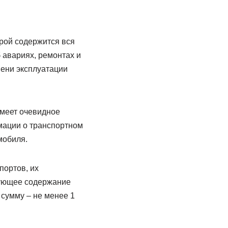
орой содержится вся
 авариях, ремонтах и
мени эксплуатации
меет очевидное
мации о транспортном
мобиля.
портов, их
дующее содержание
 сумму – не менее 1