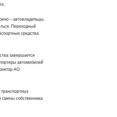
ех.
рено – автовладельцы,
аться. Переходный
анспортные средства
ства завершается
мпортеры автомобилей
ректор АО
 транспортных
е смены собственника