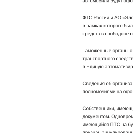
автомобили будут офо
ФТС России и АО «Эле
в рамках которого бы
средств в свободное о
Таможенные органы ог
транспортного средст
в Единую автоматизи
Сведения об организа
полномочиями на офо
Собственники, имеющи
документом. Одноврем
имеющийся ПТС на бум
признан аннулирован