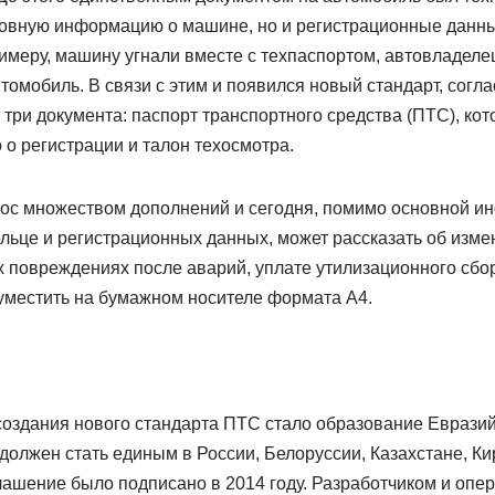
новную информацию о машине, но и регистрационные данные
римеру, машину угнали вместе с техпаспортом, автовладелец
томобиль. В связи с этим и появился новый стандарт, согл
три документа: паспорт транспортного средства (ПТС), ко
о о регистрации и талон техосмотра.
ос множеством дополнений и сегодня, помимо основной и
льце и регистрационных данных, может рассказать об изме
повреждениях после аварий, уплате утилизационного сбора
уместить на бумажном носителе формата А4.
оздания нового стандарта ПТС стало образование Евразий
должен стать единым в России, Белоруссии, Казахстане, Ки
ашение было подписано в 2014 году. Разработчиком и опе