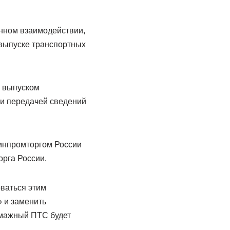
нном взаимодействии,
 выпуске транспортных
с выпуском
 и передачей сведений
инпромторгом России
рга России.
ваться этим
 и заменить
умажный ПТС будет