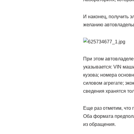
И наконец, получить 
желанию автовладель
При этом автовладелец
указывается: VIN маши
кузова; номера основн
силовом агрегате; эк
сведения хранятся тол
Еще раз отметим, что
Оба формата предпола
из обращения.