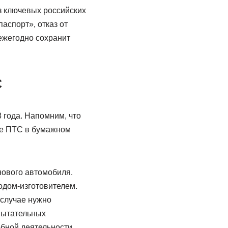
з ключевых российских
аспорт», отказ от
ежегодно сохранит
С
 года. Напомним, что
ие ПТС в бумажном
нового автомобиля.
дом-изготовителем.
 случае нужно
пытательных
бной деятельности.