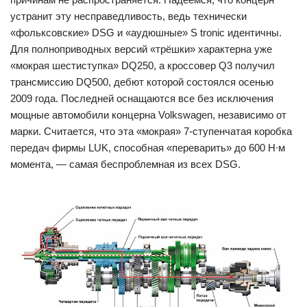
устранит эту несправедливость, ведь технически
«фольксовские» DSG и «аудюшные» S tronic идентичны.
Для полноприводных версий «трёшки» характерна уже
«мокрая шестиступка» DQ250, а кроссовер Q3 получил
трансмиссию DQ500, дебют которой состоялся осенью
2009 года. Последней оснащаются все без исключения
мощные автомобили концерна Volkswagen, независимо от
марки. Считается, что эта «мокрая» 7-ступенчатая коробка
передач фирмы LUK, способная «переварить» до 600 Н∙м
момента, — самая беспроблемная из всех DSG.