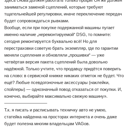
здесь снова должен работать только профи! Он же должен
заниматься заменой сцеплений, которые требуют
тщательнейшей регулировки, иначе переключение передач
будет сопровождаться рывками.
Вообще, если при покупке подержанной машины пугает
именно наличие „неремонтируемой“ DSG, то помните:
сегодня ремонтируется буквально всё! Но для
перестраховки советую брать экземпляр, где по гарантии
меняли сцепления и обновляли „прошивки“ — уже
четвёртая версия пакета сцеплений была довольно
надёжной. Только учтите, что продавцу придётся поверить
на слово: в сервисной книжке никаких отметок не будет. Что
ещё? Любые псевдогоночные аксессуары (наклейки,
спойлеры) — однозначный повод отказаться от покупки. И,
конечно, выбирайте максимально свежую машину».
——————————
Т.к. я писать и расписывать техничку авто не умею,
статейка найденна на просторах интернета и очень даже
будет полезна многим владельцам VAGов.