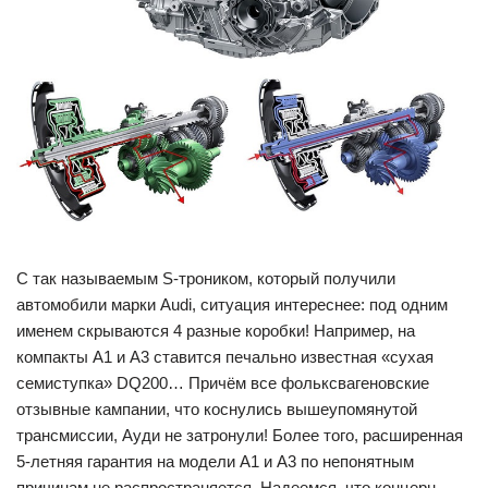
C так называемым S-троником, который получили
автомобили марки Audi, ситуация интереснее: под одним
именем скрываются 4 разные коробки! Например, на
компакты A1 и A3 ставится печально известная «сухая
семиступка» DQ200… Причём все фольксвагеновские
отзывные кампании, что коснулись вышеупомянутой
трансмиссии, Ауди не затронули! Более того, расширенная
5-летняя гарантия на модели A1 и A3 по непонятным
причинам не распространяется. Надеемся, что концерн