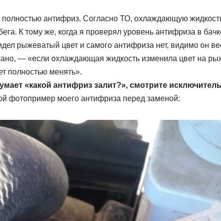
полностью антифриз. Согласно ТО, охлаждающую жидкость
бега. К тому же, когда я проверял уровень антифриза в бач
идел рыжеватый цвет и самого антифриза нет, видимо он вес
сано, — «если охлаждающая жидкость изменила цвет на ры
ет полностью менять».
о думает «какой антифриз залит?», смотрите исключител
ой фотопример моего антифриза перед заменой: