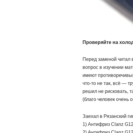
Проверяйте на холод
Перед заменой читал в
вопрос в изучении ма
имеют противоречивый 
что-то не так, всё — т
решил не рисковать, т
(благо человек очень 
Заехал в Рязанский ги
1) Антифриз Clanz G12
2) Антифриз Clanz G12