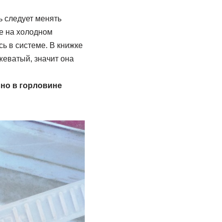
 следует менять
ке на холодном
ь в системе. В книжке
жеватый, значит она
ьно в горловине