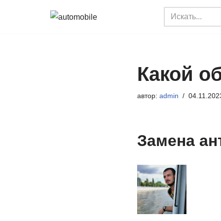
Перейти
к
содержимому
Какой о
автор:
admin
04.11.202
Замена ант