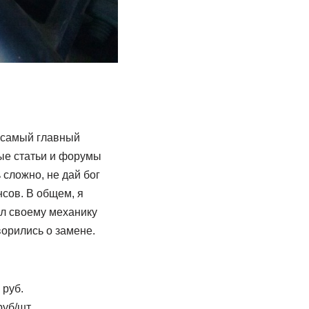
й самый главный
ые статьи и форумы
 сложно, не дай бог
нсов. В общем, я
ил своему механику
ворились о замене.
 руб.
уб/шт.