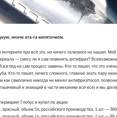
ную, иначе ата-та кипяточком.
 интернете про всё это, но ничего толкового не нашел. Мо
териала — смогу ли я сам поменять антифриз? Всевозможн
взгляд на сам процесс замены. Кто-то пишет, что это очень
руба. Кто-то пишет, ничего сложного, главное знать пару нюа
ак как самолично никогда не менял антифриз/тосол, позвон
отзывчивый и знающий в части механики всё-все) и мы дого
пермаркет Глобус и купил по акции:
, красный, объем 5л, российского производства, 1 шт — 360
, красный, объем 1л, российского производства, 1 шт — 86 р