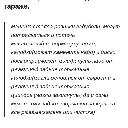
гараже.
машина стояла резинки задубели, могут
потрескаться и потечь
масло меняй и тормазуху тоже,
калодки(может заменить надо) и диски
посмотри(может шлифануть надо от
ржавчины) задние тормазные
калодки(могли ослоится от сырости и
ржавчины) задние тормазные
цииндры(могли закиснуть) да и сами
механизмы задних тормазов навернека
все ржавые(замена или чистка)