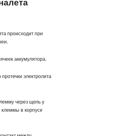
налета
ита происходит при
реи.
ячеек аккумулятора.
о протечки электролита
лемму через щель у
я клеммы в корпусе
контакт между