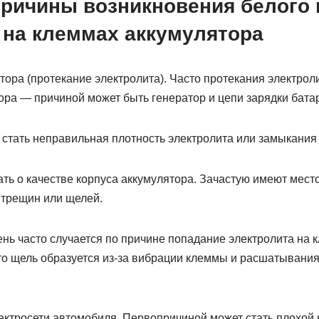
ричины возникновения белого 
 на клеммах аккумулятора
тора (протекание электролита). Часто протекания электрол
ора — причиной может быть генератор и цепи зарядки бата
 стать неправильная плотность электролита или замыкания 
ать о качестве корпуса аккумулятора. Зачастую имеют мест
 трещин или щелей.
нь часто случается по причине попадание электролита на к
сто щель образуется из-за вибрации клеммы и расшатывани
ектросети автомобиля. Первопричиной может стать плохой 