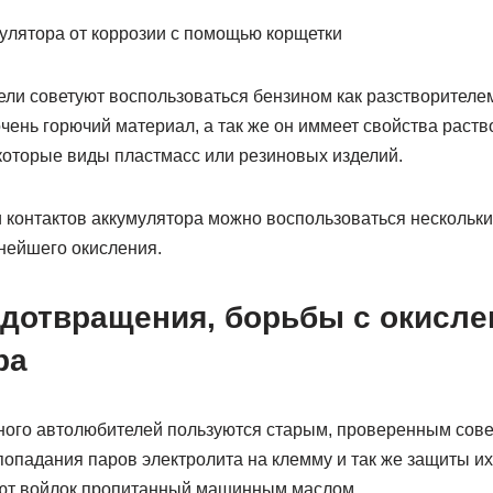
улятора от коррозии с помощью корщетки
ли советуют воспользоваться бензином как разстворителе
очень горючий материал, а так же он иммеет свойства раств
которые виды пластмасс или резиновых изделий.
и контактов аккумулятора можно воспользоваться нескольк
нейшего окисления.
дотвращения, борьбы с окисл
ра
ого автолюбителей пользуются старым, проверенным сове
опадания паров электролита на клемму и так же защиты их
уют войлок пропитанный машинным маслом.