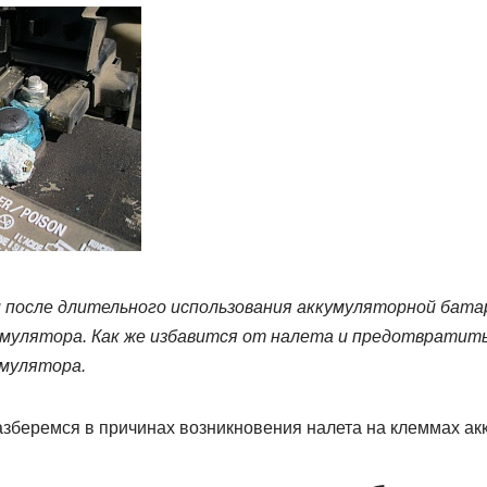
после длительного использования аккумуляторной бата
умулятора. Как же избавится от налета и предотвратит
умулятора.
азберемся в причинах возникновения налета на клеммах ак