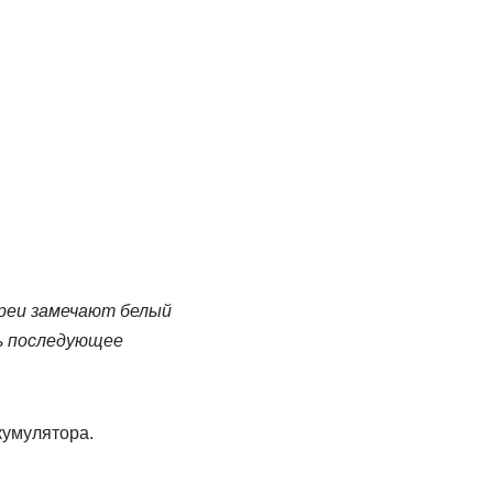
реи замечают белый
ь последующее
кумулятора.