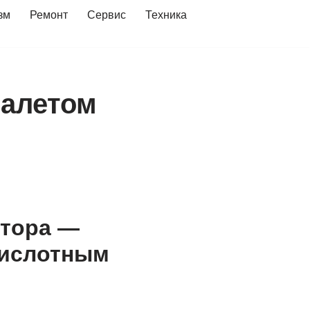
зм
Ремонт
Сервис
Техника
налетом
ятора —
кислотным