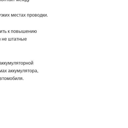
узких местах проводки.
дить к повышению
з не штатные
 аккумуляторной
мах аккумулятора,
автомобиля.