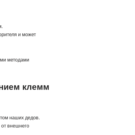
м.
орителя и может
ими методами
ением клемм
том наших дедов.
 от внешнего