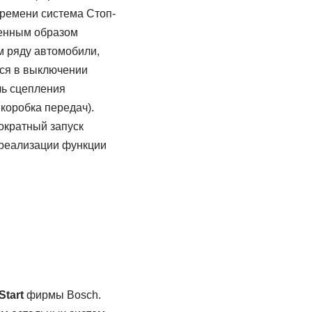
времени система Стоп-
ренным образом
м ряду автомобили,
тся в выключении
ль сцепления
коробка передач).
ократный запуск
 реализации функции
tart
фирмы Bosch.