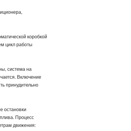
диционера,
оматической коробкой
ем цикл работы
ны, система на
ючается. Включение
ть принудительно
е остановки
оплива. Процесс
етрам движения: