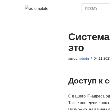
Перейти
к
содержимому
Система
это
автор:
admin
04.11.202
Доступ к 
С вашего IP-адреса о
Такое поведение показ
Возможно, на вашем у