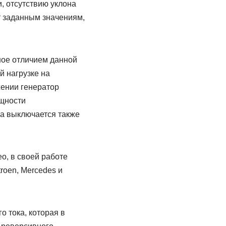
, отсутствию уклона
т заданным значениям,
вное отличием данной
й нагрузке на
жении генератор
ощности
а выключается также
o, в своей работе
roen, Mercedes и
 тока, которая в