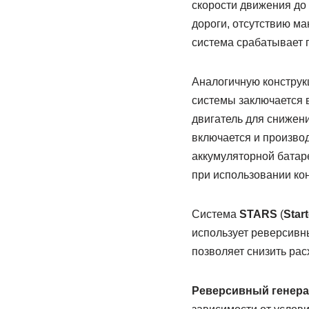
скорости движения до
дороги, отсутствию м
система срабатывает 
Аналогичную конструк
системы заключается 
двигатель для снижен
включается и произво
аккумуляторной батар
при использовании ко
Система
STARS
(
Star
использует реверсивны
позволяет снизить рас
Реверсивный генера