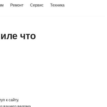
зм
Ремонт
Сервис
Техника
биле что
п к сайту.
ез вашего ведома.