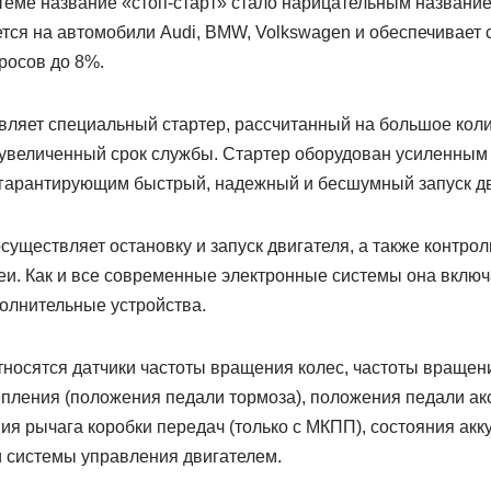
теме название «стоп-старт» стало нарицательным название
тся на автомобили Audi, BMW, Volkswagen и обеспечивает
росов до 8%.
вляет специальный стартер, рассчитанный на большое коли
 увеличенный срок службы. Стартер оборудован усиленны
гарантирующим быстрый, надежный и бесшумный запуск дв
уществляет остановку и запуск двигателя, а также контрол
еи. Как и все современные электронные системы она включ
полнительные устройства.
носятся датчики частоты вращения колес, частоты вращени
пления (положения педали тормоза), положения педали ак
я рычага коробки передач (только с МКПП), состояния акк
и системы управления двигателем.