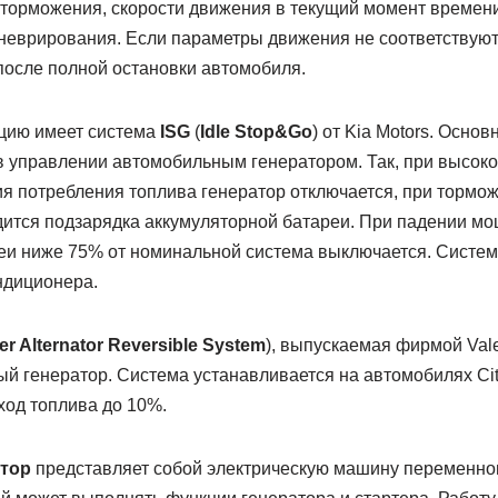
 торможения, скорости движения в текущий момент времени
аневрирования. Если параметры движения не соответствую
после полной остановки автомобиля.
цию имеет система
ISG
(
Idle Stop&Go
) от Kia Motors. Осно
в управлении автомобильным генератором. Так, при высоко
ия потребления топлива генератор отключается, при тормо
дится подзарядка аккумуляторной батареи. При падении м
еи ниже 75% от номинальной система выключается. Систем
ндиционера.
ter Alternator Reversible System
), выпускаемая фирмой Vale
й генератор. Система устанавливается на автомобилях Cit
ход топлива до 10%.
тор
представляет собой электрическую машину переменного