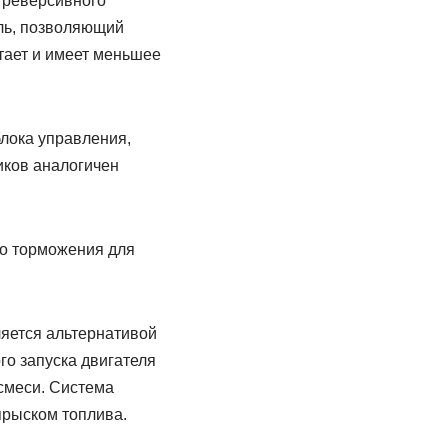
 реверсивного
ль, позволяющий
тает и имеет меньшее
лока управления,
иков аналогичен
о торможения для
ляется альтернативой
ого запуска двигателя
смеси. Система
прыском топлива.