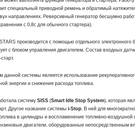
ий может выполнять функции генератора и стартера. Работу
ает специальный приводной ремень и обратимый натяжите
двух направлениях. Реверсивный генератор бесшумно рабо
сравнении с 0,8с для обычного стартера).
STARS производится с помощью отдельного электронного б
ует с блоком управления двигателем. Состав входных датч
старт.
 данной системы является использование рекуперативног
ной энергии и снижения расхода топлива.
аботала систему
SISS
(
Smart Idle Stop System
), которая яв
арт. Другое название системы
i-Stop
. В ней для многократн
топлива в цилиндры и воспламенение топливно-воздушной 
ензиновые двигатели, оборудованные непосредственным в