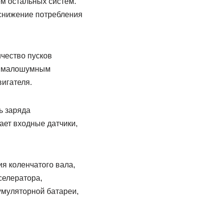
м остальных систем.
 снижение потребления
чество пусков
м малошумным
игателя.
ь заряда
ает входные датчики,
я коленчатого вала,
селератора,
умуляторной батареи,