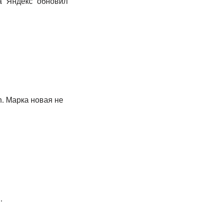
 “Яндекс” обновил
. Марка новая не
…