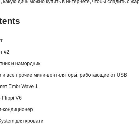
 какую дичь можно купить в интернете, чтобы сладить с жар
tents
т
т #2
ник и намордник
 и все прочие мини-вентиляторы, работающие от USB
ет Embr Wave 1
Flippi V6
-кондиционер
System для кровати