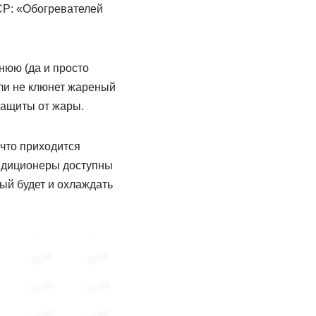
СР: «Обогревателей
нюю (да и просто
или не клюнет жареный
защиты от жары.
 что приходится
ндиционеры доступны
рый будет и охлаждать