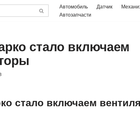
Автомобиль
Датчик
Механи
Автозапчасти
жарко стало включаем
торы
3
рко стало включаем вентил