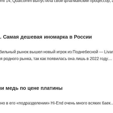
mi 14, Qualcomm выпустила свой флагманский процессор, а
ro. Самая дешевая иномарка в России
бильный рынок вышел новый игрок из Поднебесной — Livan
для родного рынка, так как появилась она лишь в 2022 году…
ли медь по цене платины
нно в его «подразделении» Hi-End очень много всяких баек