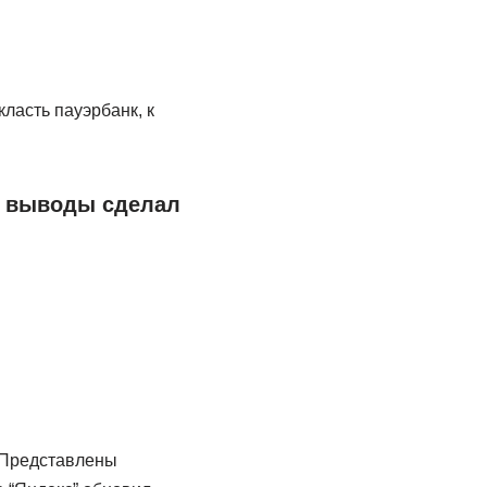
ласть пауэрбанк, к
е выводы сделал
. Представлены