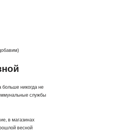
добавим)
зной
а больше никогда не
коммунальные службы
ие, в магазинах
прошлой весной