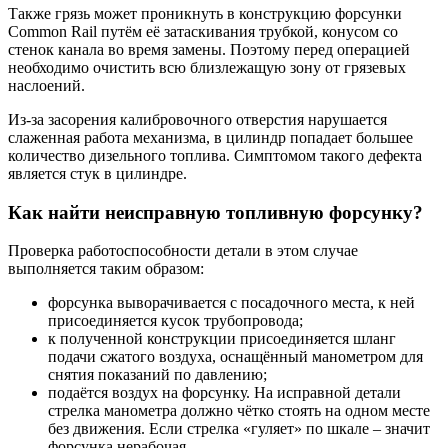
Также грязь может проникнуть в конструкцию форсунки
Common Rail путём её затаскивания трубкой, конусом со
стенок канала во время замены. Поэтому перед операцией
необходимо очистить всю близлежащую зону от грязевых
наслоений.
Из-за засорения калибровочного отверстия нарушается
слаженная работа механизма, в цилиндр попадает большее
количество дизельного топлива. Симптомом такого дефекта
является стук в цилиндре.
Как найти неисправную топливную форсунку?
Проверка работоспособности детали в этом случае
выполняется таким образом:
форсунка выворачивается с посадочного места, к ней
присоединяется кусок трубопровода;
к полученной конструкции присоединяется шланг
подачи сжатого воздуха, оснащённый манометром для
снятия показаний по давлению;
подаётся воздух на форсунку. На исправной детали
стрелка манометра должно чётко стоять на одном месте
без движения. Если стрелка «гуляет» по шкале – значит
форсунка нерабочая.