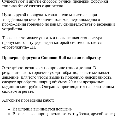
Существуют и другие способы ручной проверки форсунки
топлива без её снятия с двигателя.
Нужно рукой прощупать топливную магистраль при
заведённом дизеле. Наличие толчков, неравномерного
прохождения горючего по каналу свидетельствует о засорении
устройства.
Также на это может указать и повышенная температура
пропускного штуцера, через который система пытается
«протолкнуть» ДТ.
Проверка форсунки Common Rail на слив в обратку
Этот дефект возникает по причине износа детали. В
результате часть горючего уходит обратно, в системе падает
давление. Для того чтобы выявить подобную неисправность,
следует приобрести шприц объёмом 20 мл и прозрачные
медицинские трубки. Операция производится на включенном
силовом агрегате.
Алгоритм проведения работ:
Из шприца вынимается поршень.
В горлышко шприца вставляется трубочка, другой конец