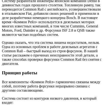
Систему разработали инженеры японской компании Denso в
девяностых годах прошлого столетия. Топливную рампу, так
переводится Common Rail с английского, усовершенствовали
в итальянском Fiat, добавили своих решений и применили в
деле разработчики немецкого концерна Bosch. В настоящее
время «Коммон Рейл» используется в дизельных моторах
многих известных компаний, в том числе Cummins, General
Motors, Ford, Daimler и др. Форсунки ISF 2.8 и QSB также
являются частью подобных систем.
Однако сказать, что эта система лишена недостатков, нельзя.
Одна из основных проблем в работе дизельных агрегатов с
Common Rail – быстрый выход из строя форсунок. В нашей
статье расскажем о причинах неисправности этой детали, а
также способах проверки форсунки Common Rail без снятия с
двигателя.
Принцип работы
Все компоненты «Коммон Рейл» гармонично связаны между
собой, поэтому работа форсунки неразрывно связана с
другими составляющими.
Система состоит из контуров низкого давления, в который
входят: