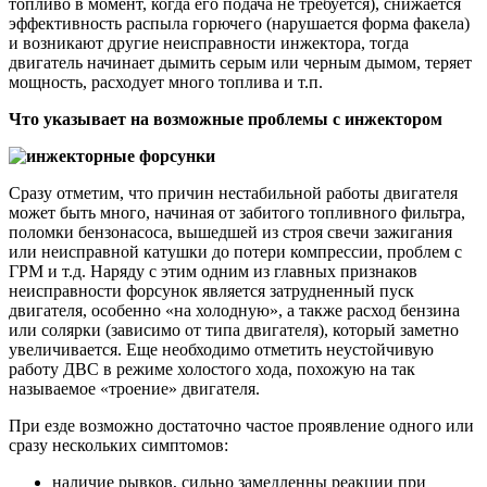
топливо в момент, когда его подача не требуется), снижается
эффективность распыла горючего (нарушается форма факела)
и возникают другие неисправности инжектора, тогда
двигатель начинает дымить серым или черным дымом, теряет
мощность, расходует много топлива и т.п.
Что указывает на возможные проблемы с инжектором
Сразу отметим, что причин нестабильной работы двигателя
может быть много, начиная от забитого топливного фильтра,
поломки бензонасоса, вышедшей из строя свечи зажигания
или неисправной катушки до потери компрессии, проблем с
ГРМ и т.д. Наряду с этим одним из главных признаков
неисправности форсунок является затрудненный пуск
двигателя, особенно «на холодную», а также расход бензина
или солярки (зависимо от типа двигателя), который заметно
увеличивается. Еще необходимо отметить неустойчивую
работу ДВС в режиме холостого хода, похожую на так
называемое «троение» двигателя.
При езде возможно достаточно частое проявление одного или
сразу нескольких симптомов:
наличие рывков, сильно замедленны реакции при