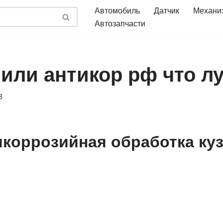
Автомобиль
Датчик
Механи
Автозапчасти
 или антикор рф что л
3
икоррозийная обработка ку