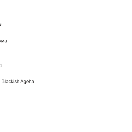
s
1
 Blackish Ageha