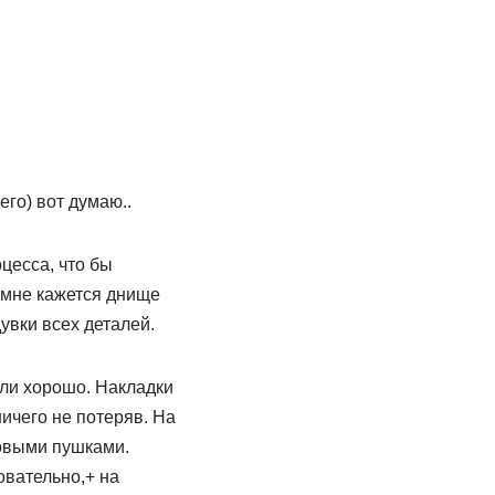
го) вот думаю..
цесса, что бы
к мне кажется днище
увки всех деталей.
ли хорошо. Накладки
ичего не потеряв. На
ловыми пушками.
овательно,+ на