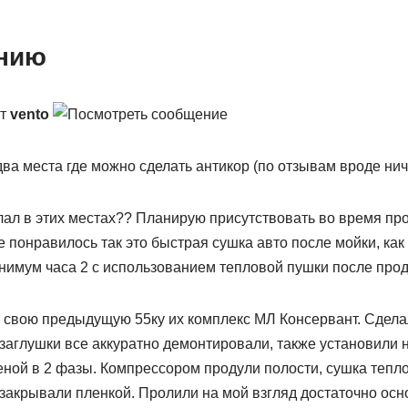
от
vento
а места где можно сделать антикор (по отзывам вроде ниче
лал в этих местах?? Планирую присутствовать во время про
е понравилось так это быстрая сушка авто после мойки, ка
нимум часа 2 с использованием тепловой пушки после прод
а свою предыдущую 55ку их комплекс МЛ Консервант. Сдела
 заглушки все аккуратно демонтировали, также установили н
еной в 2 фазы. Компрессором продули полости, сушка теп
закрывали пленкой. Пролили на мой взгляд достаточно осн