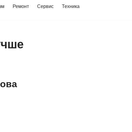
зм
Ремонт
Сервис
Техника
учше
зова