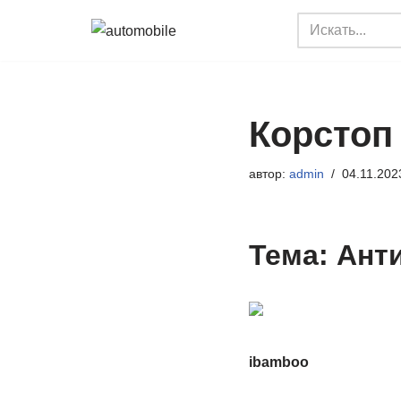
Перейти
к
содержимому
Корстоп
автор:
admin
04.11.202
Тема: Ант
ibamboo