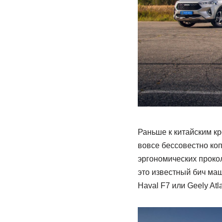
Раньше к китайским кр
вовсе бессовестно ко
эргономических проко
это известный бич маш
Haval F7 или Geely Atla