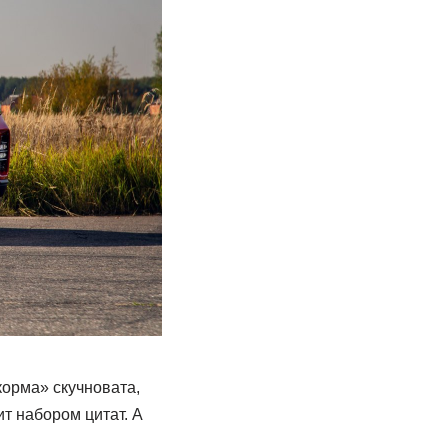
корма» скучновата,
т набором цитат. А