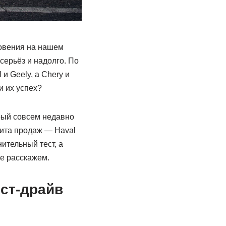
новения на нашем
ерьёз и надолго. По
и Geely, а Chery и
и их успех?
орый совсем недавно
хита продаж — Haval
ительный тест, а
е расскажем.
ест-драйв