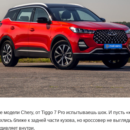
 модели Chery, от Tiggo 7 Pro испытываешь шок. И пусть «
лись ближе к задней части кузова, но кроссовер не выгляди
дивляет внутри.