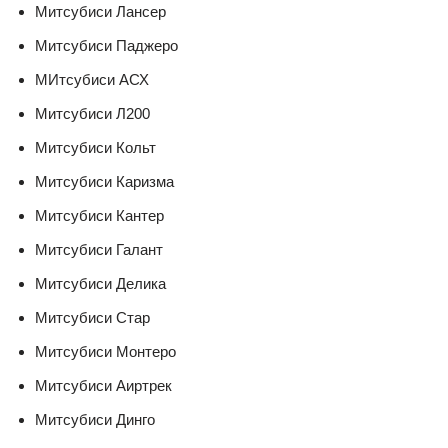
Митсубиси Лансер
Митсубиси Паджеро
МИтсубиси АСХ
Митсубиси Л200
Митсубиси Кольт
Митсубиси Каризма
Митсубиси Кантер
Митсубиси Галант
Митсубиси Делика
Митсубиси Стар
Митсубиси Монтеро
Митсубиси Аиртрек
Митсубиси Динго