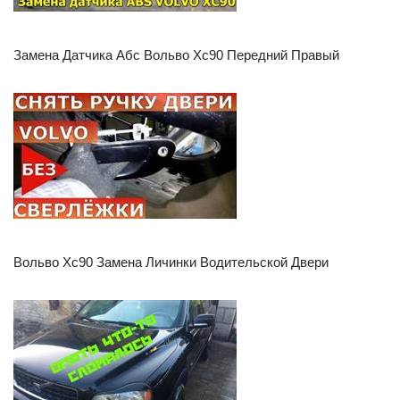
Замена Датчика Абс Вольво Хс90 Передний Правый
Вольво Хс90 Замена Личинки Водительской Двери