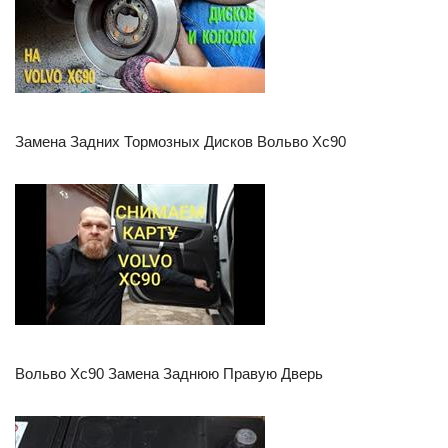
Замена Задних Тормозных Дисков Вольво Хс90
Вольво Хс90 Замена Заднюю Правую Дверь