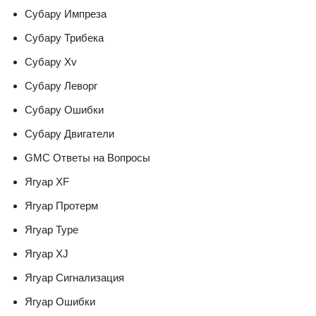
Субару Импреза
Субару Трибека
Субару Xv
Субару Леворг
Субару Ошибки
Субару Двигатели
GMC Ответы на Вопросы
Ягуар XF
Ягуар Протерм
Ягуар Type
Ягуар XJ
Ягуар Сигнализация
Ягуар Ошибки