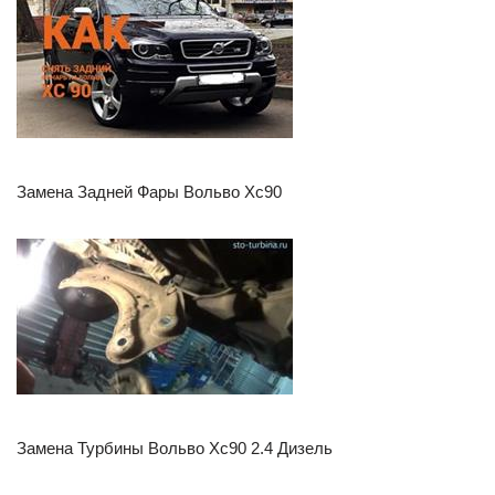
Замена Задней Фары Вольво Хс90
Замена Турбины Вольво Хс90 2.4 Дизель