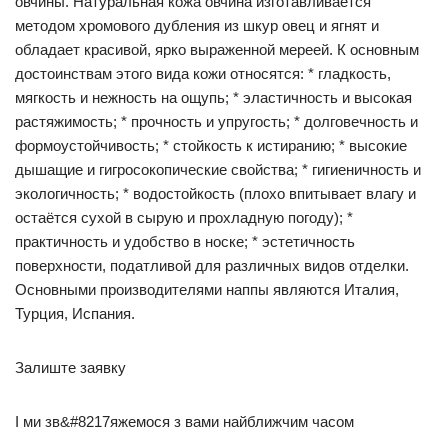
овчины. Натуральная кожа овчина изготавливается
методом хромового дубления из шкур овец и ягнят и
обладает красивой, ярко выраженной мереей. К основным
достоинствам этого вида кожи относятся: * гладкость,
мягкость и нежность на ощупь; * эластичность и высокая
растяжимость; * прочность и упругость; * долговечность и
формоустойчивость; * стойкость к истиранию; * высокие
дышащие и гигросокопические свойства; * гигиеничность и
экологичность; * водостойкость (плохо впитывает влагу и
остаётся сухой в сырую и прохладную погоду); *
практичность и удобство в носке; * эстетичность
поверхности, податливой для различных видов отделки.
Основными производителями наппы являются Италия,
Турция, Испания.
Залиште заявку
І ми зв&#8217яжемося з вами найближчим часом