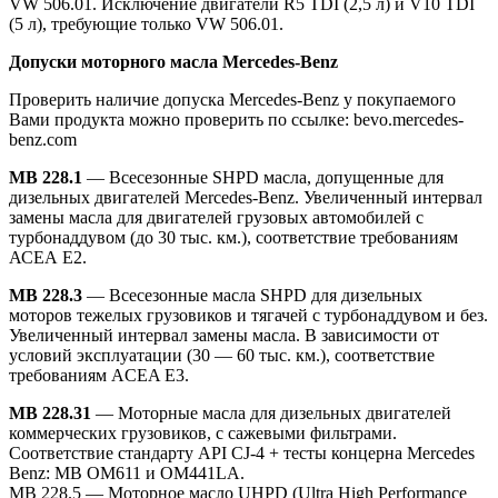
VW 506.01. Исключение двигатели R5 TDI (2,5 л) и V10 TDI
(5 л), требующие только VW 506.01.
Допуски моторного масла
Mercedes-Benz
Проверить наличие допуска Mercedes-Benz у покупаемого
Вами продукта можно проверить по ссылке: bevo.mercedes-
benz.com
MB 228.1
— Всесезонные SHPD масла, допущенные для
дизельных двигателей Mercedes-Benz. Увеличенный интервал
замены масла для двигателей грузовых автомобилей с
турбонаддувом (до 30 тыс. км.), соответствие требованиям
АСЕА Е2.
MB 228.3
— Всесезонные масла SHPD для дизельных
моторов тежелых грузовиков и тягачей с турбонаддувом и без.
Увеличенный интервал замены масла. В зависимости от
условий эксплуатации (30 — 60 тыс. км.), соответствие
требованиям ACEA E3.
MB 228.31
— Моторные масла для дизельных двигателей
коммерческих грузовиков, с сажевыми фильтрами.
Соответствие стандарту API CJ-4 + тесты концерна Mercedes
Benz: MB OM611 и OM441LA.
MB 228.5 — Моторное масло UHPD (Ultra High Performance