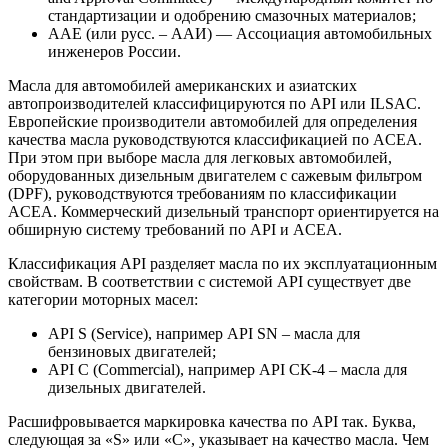
стандартизации и одобрению смазочных материалов;
ААЕ (или русс. – ААИ) — Ассоциация автомобильных
инженеров России.
Масла для автомобилей американских и азиатских
автопроизводителей классифицируются по API или ILSAC.
Европейские производители автомобилей для определения
качества масла руководствуются классификацией по ACEA.
При этом при выборе масла для легковых автомобилей,
оборудованных дизельным двигателем с сажевым фильтром
(DPF), руководствуются требованиям по классификации
ACEA. Коммерческий дизельный транспорт ориентируется на
обширную систему требований по API и ACEA.
Классификация API разделяет масла по их эксплуатационным
свойствам. В соответствии с системой API существует две
категории моторных масел:
API S (Service), например API SN – масла для
бензиновых двигателей;
API C (Commercial), например API CK-4 – масла для
дизельных двигателей.
Расшифровывается маркировка качества по API так. Буква,
следующая за «S» или «С», указывает на качество масла. Чем