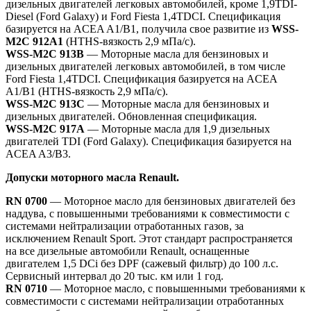
дизельных двигателей легковых автомобилей, кроме 1,9TDI-
Diesel (Ford Galaxy) и Ford Fiesta 1,4TDCI. Спецификация
базируется на ACEA A1/B1, получила свое развитие из
WSS-
M2C 912A1
(HTHS-вязкость 2,9 мПа/с).
WSS-M2C 913B
— Моторные масла для бензиновых и
дизельных двигателей легковых автомобилей, в том числе
Ford Fiesta 1,4TDCI. Спецификация базируется на ACEA
A1/B1 (HTHS-вязкость 2,9 мПа/с).
WSS-M2C 913C
— Моторные масла для бензиновых и
дизельных двигателей. Обновленная спецификация.
WSS-M2C 917A
— Моторные масла для 1,9 дизельных
двигателей TDI (Ford Galaxy). Спецификация базируется на
ACEA A3/B3.
Допуски моторного масла Renault.
RN 0700
— Моторное масло для бензиновых двигателей без
наддува, с повышенными требованиями к совместимости с
системами нейтрализации отработанных газов, за
исключением Renault Sport. Этот стандарт распространяется
на все дизельные автомобили Renault, оснащенные
двигателем 1,5 DCi без DPF (сажевый фильтр) до 100 л.с.
Сервисный интервал до 20 тыс. км или 1 год.
RN 0710
— Моторное масло, с повышенными требованиями к
совместимости с системами нейтрализации отработанных