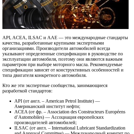
API, ACEA, ILSAC и ААЕ — это международные стандарты
качества, разработанные крупными экспертными
организациями. Производители автомобилей всегда
указывают определенные спецификации в руководстве по
эксплуатации автомобиля, поэтому они являются важным
параметром при выборе моторного масла. Рекомендуемые
спецификации зависят от конструктивных особенностей и
типа двигателя конкретного автомобиля.
Кто же эти экспертные сообщества, занимающиеся
разработкой стандартов:
API (от англ. – American Petrol Institute) —
Американский институт нефти;
ACEA (от фр. – Association des Constructeurs Européens
d’Automobiles) — Ассоциация европейских
производителей автомобилей;
ILSAC (от англ. – International Lubricant Standardization
and Approval Committee) — Международный комитет по