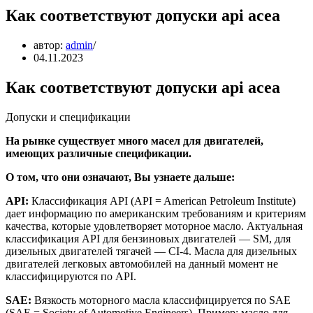
Как соответствуют допуски api acea
автор:
admin
04.11.2023
Как соответствуют допуски api acea
Допуски и спецификации
На рынке существует много масел для двигателей,
имеющих различные спецификации.
О том, что они означают, Вы узнаете дальше:
API:
Классификация API (API = American Petroleum Institute)
дает информацию по американским требованиям и критериям
качества, которые удовлетворяет моторное масло. Актуальная
классификация АРI для бензиновых двигателей — SM, для
дизельных двигателей тягачей — CI-4. Масла для дизельных
двигателей легковых автомобилей на данный момент не
классифицируются по API.
SAE:
Вязкость моторного масла классифицируется по SAE
(SAE = Society of Automotive Engineers). Пример: масло для