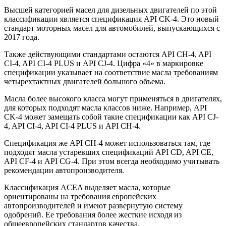
Высшей категорией масел для дизельных двигателей по этой
классификации является спецификация API CK-4. Это новый
стандарт моторных масел для автомобилей, выпускающихся с
2017 года.
Также действующими стандартами остаются API CH-4, API
CI-4, API CI-4 PLUS и API CJ-4. Цифра «4» в маркировке
спецификации указывает на соответствие масла требованиям
четырехтактных двигателей большого объема.
Масла более высокого класса могут применяться в двигателях,
для которых подходят масла классов ниже. Например, API
CK-4 может замещать собой такие спецификации как API CJ-
4, API CI-4, API CI-4 PLUS и API CH-4.
Спецификация же API CH-4 может использоваться там, где
подходят масла устаревших спецификаций API CD, API CE,
API CF-4 и API CG-4. При этом всегда необходимо учитывать
рекомендации автопроизводителя.
Классификация ACEA выделяет масла, которые
ориентированы на требования европейских
автопроизводителей и имеют развернутую систему
одобрений. Ее требования более жесткие исходя из
общеевропейских стандартов качества.