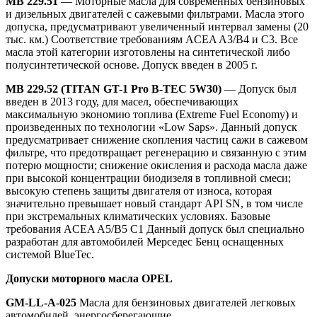
MB 229.51
— Моторные масла для современных бензиновых
и дизельных двигателей с сажевыми фильтрами. Масла этого
допуска, предусматривают увеличенный интервал замены (20
тыс. км.) Соответствие требованиям ACEA A3/B4 и C3. Все
масла этой категории изготовлены на синтетической либо
полусинтетической основе. Допуск введен в 2005 г.
MB 229.52 (TITAN GT-1 Pro B-TEC 5W30)
— Допуск был
введен в 2013 году, для масел, обеспечивающих
максимальную экономию топлива (Extreme Fuel Economy) и
произведенных по технологии «Low Saps». Данный допуск
предусматривает снижение скопления частиц сажи в сажевом
фильтре, что предотвращает регенерацию и связанную с этим
потерю мощности; снижение окисления и расхода масла даже
при высокой концентрации биодизеля в топливной смеси;
высокую степень защиты двигателя от износа, которая
значительно превышает новый стандарт API SN, в том числе
при экстремальных климатических условиях. Базовые
требования ACEA A5/B5 C1 Данный допуск был специально
разработан для автомобилей Мерседес Бенц оснащенных
системой BlueTec.
Допуски моторного масла
OPEL
GM-LL-A-025
Масла для бензиновых двигателей легковых
автомобилей, энергосберегающие.