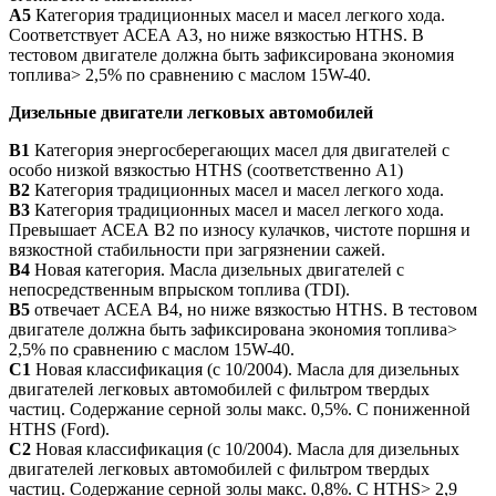
А5
Категория традиционных масел и масел легкого хода.
Соответствует АСЕА А3, но ниже вязкостью HTHS. В
тестовом двигателе должна быть зафиксирована экономия
топлива> 2,5% по сравнению с маслом 15W-40.
Дизельные двигатели легковых автомобилей
В1
Категория энергосберегающих масел для двигателей с
особо низкой вязкостью HTHS (соответственно А1)
В2
Категория традиционных масел и масел легкого хода.
В3
Категория традиционных масел и масел легкого хода.
Превышает АСЕА В2 по износу кулачков, чистоте поршня и
вязкостной стабильности при загрязнении сажей.
В4
Новая категория. Масла дизельных двигателей с
непосредственным впрыском топлива (TDI).
В5
отвечает АСЕА В4, но ниже вязкостью HTHS. В тестовом
двигателе должна быть зафиксирована экономия топлива>
2,5% по сравнению с маслом 15W-40.
С1
Новая классификация (с 10/2004). Масла для дизельных
двигателей легковых автомобилей с фильтром твердых
частиц. Содержание серной золы макс. 0,5%. С пониженной
HTHS (Ford).
С2
Новая классификация (с 10/2004). Масла для дизельных
двигателей легковых автомобилей с фильтром твердых
частиц. Содержание серной золы макс. 0,8%. С HTHS> 2,9