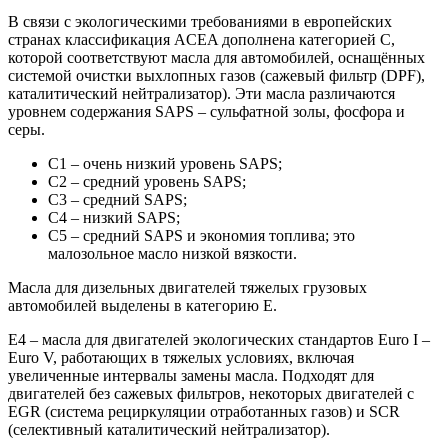
В связи с экологическими требованиями в европейских
странах классификация ACEA дополнена категорией С,
которой соответствуют масла для автомобилей, оснащённых
системой очистки выхлопных газов (сажевый фильтр (DPF),
каталитический нейтрализатор). Эти масла различаются
уровнем содержания SAPS – сульфатной золы, фосфора и
серы.
С1 – очень низкий уровень SAPS;
С2 – средний уровень SAPS;
С3 – средний SAPS;
С4 – низкий SAPS;
С5 – средний SAPS и экономия топлива; это
малозольное масло низкой вязкости.
Масла для дизельных двигателей тяжелых грузовых
автомобилей выделены в категорию E.
E4 – масла для двигателей экологических стандартов Euro I –
Euro V, работающих в тяжелых условиях, включая
увеличенные интервалы замены масла. Подходят для
двигателей без сажевых фильтров, некоторых двигателей с
EGR (система рециркуляции отработанных газов) и SCR
(селективный каталитический нейтрализатор).