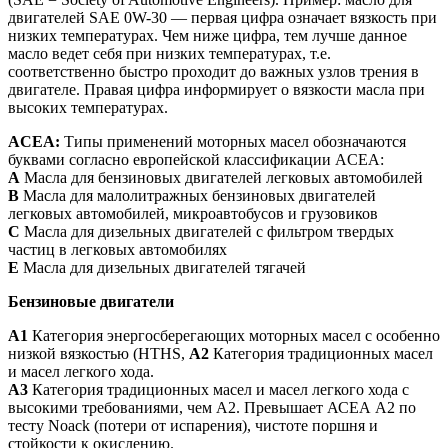
двигателей SAE 0W-30 — первая цифра означает вязкость при
низких температурах. Чем ниже цифра, тем лучше данное
масло ведет себя при низких температурах, т.е.
соответственно быстро проходит до важных узлов трения в
двигателе. Правая цифра информирует о вязкости масла при
высоких температурах.
ACEA:
Типы применений моторных масел обозначаются
буквами согласно европейской классификации ACEA:
A
Масла для бензиновых двигателей легковых автомобилей
В
Масла для малолитражных бензиновых двигателей
легковых автомобилей, микроавтобусов и грузовиков
С
Масла для дизельных двигателей с фильтром твердых
частиц в легковых автомобилях
Е
Масла для дизельных двигателей тягачей
Бензиновые двигатели
А1
Категория энергосберегающих моторных масел с особенно
низкой вязкостью (HTHS,
A2
Категория традиционных масел
и масел легкого хода.
А3
Категория традиционных масел и масел легкого хода с
высокими требованиями, чем А2. Превышает АСЕА А2 по
тесту Noack (потери от испарения), чистоте поршня и
стойкости к окислению.