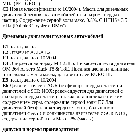
МПа (PEUGEOT).
С3
Новая классификация (с 10/2004). Масла для дизельных
двигателей легковых автомобилей с фильтром твердых
частиц. Содержание серной золы макс. 0,8%. С HTHS> 3,5
мПа (DaimlerChrysler и BMW).
Дизельные двигатели грузовых автомобилей
E1
неактуально.
E2
Отвечает АСЕА Е2.
E3
неактуально с 10/2004.
E4
Опирается на норму МВ 228.5. Не касается теста двигателя
ОМ 364 А, зато Mack T8 & T8E. Предназначена на длинные
интервалы замены масла, для двигателей EURO III.
E5
неактуально с 10/2004.
E6
Для двигателей с AGR без фильтра твердых частиц и
двигателей с SCR NOX; рекомендуется для двигателей с
фильтром твердых частиц, а также для топлива с низким
содержанием серы, содержание серной золы
E7
Для
двигателей без фильтра твердых частиц, большинства
двигателей с AGR и большинства двигателей с SCR NOX,
содержание серной золы Макс. 2% (массы).
Допуски и нормы производителей