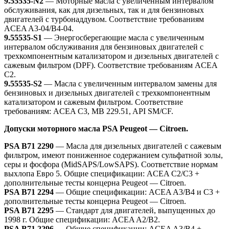
9.55535-N2
— Моторные масла с увеличенным интервалом
обслуживания, как для дизельных, так и для бензиновых
двигателей с турбонаддувом. Соответствие требованиям
ACEA A3-04/B4-04.
9.55535-S1
— Энергосберегающие масла с увеличенным
интервалом обслуживания для бензиновых двигателей с
трехкомпонентным катализатором и дизельных двигателей с
сажевым фильтром (DPF). Соответствие требованиям ACEA
C2.
9.55535-S2
— Масла с увеличенным интервалом замены для
бензиновых и дизельных двигателей с трехкомпонентным
катализатором и сажевым фильтром. Соответствие
требованиям: ACEA C3, MB 229.51, API SM/CF.
Допуски моторного масла
PSA Peugeot — Citroen.
PSA B71 2290
— Масла для дизельных двигателей с сажевым
фильтром, имеют пониженное содержанием сульфатной золы,
серы и фосфора (MidSAPS/LowSAPS). Соответствие нормам
выхлопа Евро 5. Общие спецификации: ACEA C2/C3 +
дополнительные тесты концерна Peugeot — Citroen.
PSA B71 2294
— Общие спецификации: ACEA A3/B4 и C3 +
дополнительные тесты концерна Peugeot — Citroen.
PSA B71 2295
— Стандарт для двигателей, выпущенных до
1998 г. Общие спецификации: ACEA A2/B2.
PSA B71 2296
— Общие спецификации: ACEA A3/B4 +