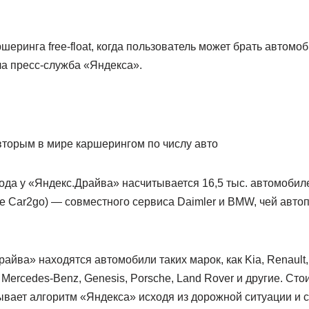
шеринга free-float, когда пользователь может брать автомоб
ила пресс-служба «Яндекса».
вторым в мире каршерингом по числу авто
года у «Яндекс.Драйва» насчитывается 16,5 тыс. автомобил
е Car2go) — совместного сервиса Daimler и BMW, чей авто
райва» находятся автомобили таких марок, как Kia, Renault,
 Mercedes-Benz, Genesis, Porsche, Land Rover и другие. Сто
ывает алгоритм «Яндекса» исходя из дорожной ситуации и 