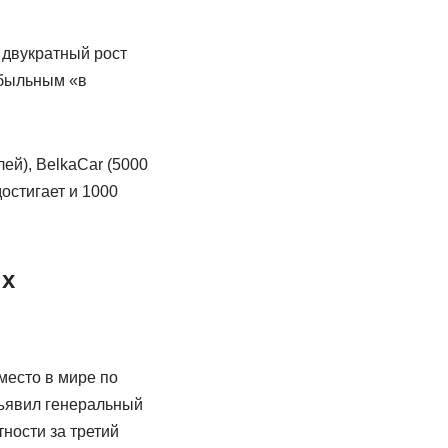
 двукратный рост
ибыльным «в
ей), BelkaCar (5000
остигает и 1000
ых
место в мире по
бъявил генеральный
ности за третий