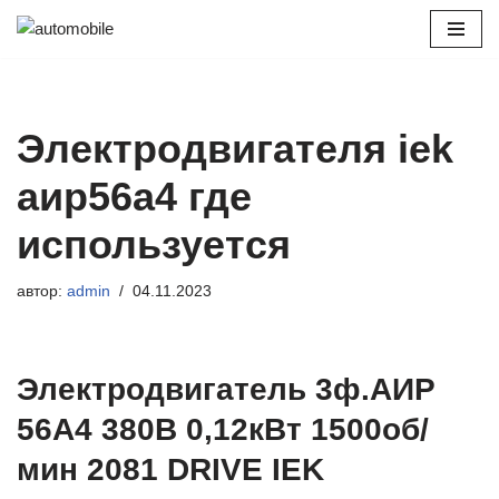
Перейти
к
содержимому
Электродвигателя iek
аир56а4 где
используется
автор:
admin
04.11.2023
Электродвигатель 3ф.АИР
56A4 380В 0,12кВт 1500об/
мин 2081 DRIVE IEK