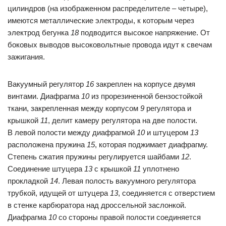
цилиндров (на изображенном распределителе – четыре),
имеются металлические электроды, к которым через
электрод бегунка
18
подводится высокое напряжение. От
боковых выводов высоковольтные провода идут к свечам
зажигания.
Вакуумный регулятор
16
закреплен на корпусе двумя
винтами. Диафрагма
10
из прорезиненной бензостойкой
ткани, закрепленная между корпусом
9
регулятора и
крышкой
11
, делит камеру регулятора на две полости.
В левой полости между диафрагмой
10
и штуцером
13
расположена пружина
15
, которая поджимает диафрагму.
Степень сжатия пружины регулируется шайбами
12
.
Соединение штуцера
13
с крышкой
11
уплотнено
прокладкой
14
. Левая полость вакуумного регулятора
трубкой, идущей от штуцера
13
, соединяется с отверстием
в стенке карбюратора над дроссельной заслонкой.
Диафрагма
10
со стороны правой полости соединяется