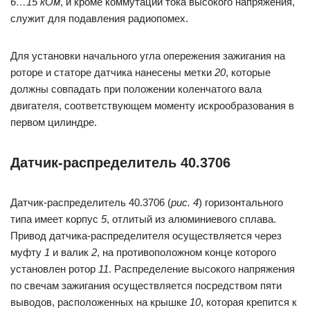
6…15 кОм
, и кроме коммутации тока высокого напряжения,
служит для подавления радиопомех.
Для установки начального угла опережения зажигания на
роторе и статоре датчика нанесены метки
20
, которые
должны совпадать при положении коленчатого вала
двигателя, соответствующем моменту искрообразования в
первом цилиндре.
Датчик-распределитель 40.3706
Датчик-распределитель 40.3706 (
рис. 4
) горизонтального
типа имеет корпус
5
, отлитый из алюминиевого сплава.
Привод датчика-распределителя осуществляется через
муфту
1
и валик
2
, на противоположном конце которого
установлен ротор
11
. Распределение высокого напряжения
по свечам зажигания осуществляется посредством пяти
выводов, расположенных на крышке
10
, которая крепится к