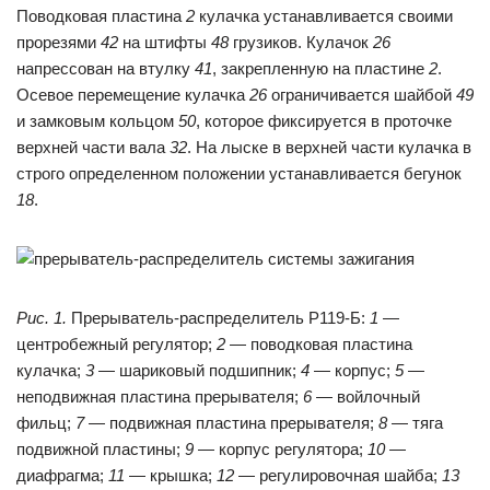
Поводковая пластина
2
кулачка устанавливается своими
прорезями
42
на штифты
48
грузиков. Кулачок
26
напрессован на втулку
41
, закрепленную на пластине
2
.
Осевое перемещение кулачка
26
ограничивается шайбой
49
и замковым кольцом
50
, которое фиксируется в проточке
верхней части вала
32
. На лыске в верхней части кулачка в
строго определенном положении устанавливается бегунок
18
.
Рис. 1.
Прерыватель-распределитель Р119-Б:
1
—
центробежный регулятор;
2
— поводковая пластина
кулачка;
3
— шариковый подшипник;
4
— корпус;
5
—
неподвижная пластина прерывателя;
6
— войлочный
фильц;
7
— подвижная пластина прерывателя;
8
— тяга
подвижной пластины;
9
— корпус регулятора;
10
—
диафрагма;
11
— крышка;
12
— регулировочная шайба;
13