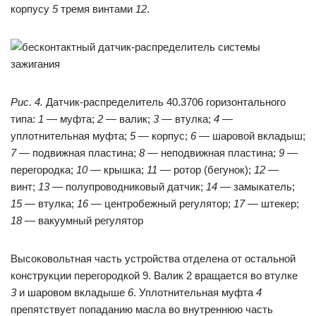
корпусу
5
тремя винтами
12
.
Рис. 4.
Датчик-распределитель 40.3706 горизонтального
типа:
1
— муфта;
2
— валик;
3
— втулка;
4
—
уплотнительная муфта;
5
— корпус;
6
— шаровой вкладыш;
7
— подвижная пластина;
8
— неподвижная пластина;
9
—
перегородка;
10
— крышка;
11
— ротор (бегунок);
12
—
винт;
13
— полупроводниковый датчик;
14
— замыкатель;
15
— втулка;
16
— центробежный регулятор;
17
— штекер;
18
— вакуумный регулятор
Высоковольтная часть устройства отделена от остальной
конструкции перегородкой 9. Валик 2 вращается во втулке
3
и шаровом вкладыше
6
. Уплотнительная муфта
4
препятствует попаданию масла во внутреннюю часть