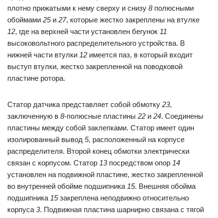
плотно прижатыми к нему сверху и снизу
8
полюсными
обоймами
25
и
27
, которые жестко закреплены на втулке
12
, где на верхней части установлен бегунок
11
высоковольтного распределительного устройства. В
нижней части втулки
12
имеется паз, в который входит
выступ втулки, жестко закрепленной на поводковой
пластине ротора.
Статор датчика представляет собой обмотку
23
,
заключенную в
8
-полюсные пластины
22
и
24
. Соединены
пластины между собой заклепками. Статор имеет один
изолированный вывод
5
, расположенный на корпусе
распределителя. Второй конец обмотки электрически
связан с корпусом. Статор
13
посредством опор
14
установлен на подвижной пластине, жестко закрепленной
во внутренней обойме подшипника
15
. Внешняя обойма
подшипника
15
закреплена неподвижно относительно
корпуса
3
. Подвижная пластина шарнирно связана с тягой