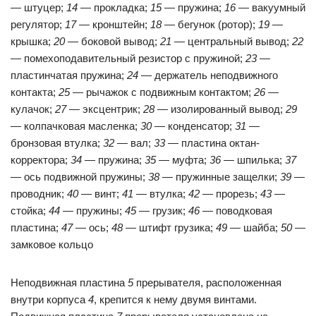
— штуцер;
14
— прокладка;
15
— пружина;
16
— вакуумный
регулятор;
17
— кронштейн;
18
— бегунок (ротор);
19
—
крышка;
20
— боковой вывод;
21
— центральный вывод;
22
— помехоподавительный резистор с пружиной;
23
—
пластинчатая пружина;
24
— держатель неподвижного
контакта;
25
— рычажок с подвижным контактом;
26
—
кулачок;
27
— эксцентрик;
28
— изолированный вывод;
29
— колпачковая масленка;
30
— конденсатор;
31
—
бронзовая втулка;
32
— вал;
33
— пластина октан-
корректора;
34
— пружина;
35
— муфта;
36
— шпилька;
37
— ось подвижной пружины;
38
— пружинные защелки;
39
—
проводник;
40
— винт;
41
— втулка;
42
— прорезь;
43
—
стойка;
44
— пружины;
45
— грузик;
46
— поводковая
пластина;
47
— ось;
48
— штифт грузика;
49
— шайба;
50
—
замковое кольцо
Неподвижная пластина
5
прерывателя, расположенная
внутри корпуса
4
, крепится к нему двумя винтами.