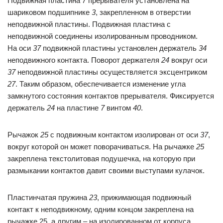
Подвижная пластина
7
прерывателя установлена на
шариковом подшипнике
3
, закрепленном в отверстии
неподвижной пластины. Подвижная пластина с
неподвижной соединены изолированным проводником.
На оси
37
подвижной пластины установлен держатель
34
неподвижного контакта. Поворот держателя
24
вокруг оси
37
неподвижной пластины осуществляется эксцентриком
27
. Таким образом, обеспечивается изменение угла
замкнутого состояния контактов прерывателя. Фиксируется
держатель
24
на пластине
7
винтом
40
.
Рычажок
25
с подвижным контактом изолирован от оси
37
,
вокруг которой он может поворачиваться. На рычажке
25
закреплена текстолитовая подушечка, на которую при
размыкании контактов давит своими выступами кулачок.
Пластинчатая пружина
23
, прижимающая подвижный
контакт к неподвижному, одним концом закреплена на
рычажке 25, а другим – на изолированном от корпуса