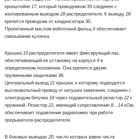
кронштейне
17
, который проводником 39 соединен с
изолированным выводом
28
распределителя. К выводу
28
крепится проводник от конденсатора 30.
Пропитанный маслом войлочный фильц
6
обеспечивает
смазывание кулачка.
Крышка
19
распределителя имеет фиксирующий паз,
обеспечивающий ее установку на корпусе
4
в
определенном положении. Она крепится двумя
пружинными защелками
38
.
Центральный вывод
21
крышки, к которому подводится
высоковольтный провод от катушки зажигания, соединен с
электродом бегунка
18
через подавительный резистор
22
с
пружиной. Резистор
22
, имеющий сопротивление
8…14 кОм
,
обеспечивает подавление радиопомех при работе
прерывателя-распределителя.
В боковых выводах
20
, число которых равно числу