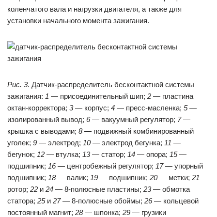
коленчатого вала и нагрузки двигателя, а также для
установки начального момента зажигания.
Рис. 3
. Датчик-распределитель бесконтактной системы
зажигания:
1
— присоединительный шип;
2
— пластина
октан-корректора;
3
— корпус;
4
— пресс-масленка;
5
—
изолированный вывод;
6
— вакуумный регулятор;
7
—
крышка с выводами;
8
— подвижный комбинированный
уголек;
9
— электрод;
10
— электрод бегунка;
11
—
бегунок;
12
— втулка;
13
— статор;
14
— опора;
15
—
подшипник;
16
— центробежный регулятор;
17
— упорный
подшипник;
18
— валик;
19
— подшипник;
20
— метки;
21
—
ротор;
22
и
24
— 8-полюсные пластины;
23
— обмотка
статора;
25
и
27
— 8-полюсные обоймы;
26
— кольцевой
постоянный магнит;
28
— шпонка;
29
— грузики