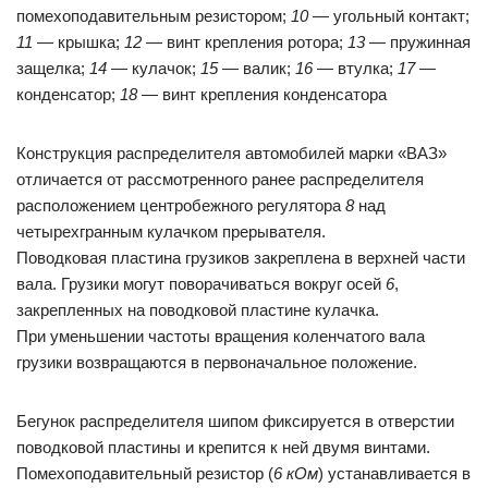
помехоподавительным резистором;
10
— угольный контакт;
11
— крышка;
12
— винт крепления ротора;
13
— пружинная
защелка;
14
— кулачок;
15
— валик;
16
— втулка;
17
—
конденсатор;
18
— винт крепления конденсатора
Конструкция распределителя автомобилей марки «ВАЗ»
отличается от рассмотренного ранее распределителя
расположением центробежного регулятора
8
над
четырехгранным кулачком прерывателя.
Поводковая пластина грузиков закреплена в верхней части
вала. Грузики могут поворачиваться вокруг осей
6
,
закрепленных на поводковой пластине кулачка.
При уменьшении частоты вращения коленчатого вала
грузики возвращаются в первоначальное положение.
Бегунок распределителя шипом фиксируется в отверстии
поводковой пластины и крепится к ней двумя винтами.
Помехоподавительный резистор (
6 кОм
) устанавливается в