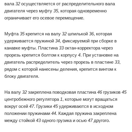
вала
32
осуществляется от распределительного вала
двигателя через муфту
35
, которая одновременно
ограничивает его осевое перемещение.
Муфта
35
крепится на валу
32
шпилькой
36
, которая
удерживается пружиной
34
, фиксируемой при сборке в
канавке муфты. Пластина
33
октан-корректора через
прорезь крепится болтом к корпусу
4
. При установке на
двигатель распределитель через прорезь в пластине
33
,
рядом с которой нанесены деления, крепится винтом к
блоку двигателя.
На валу
32
закреплена поводковая пластина
46
грузиков
45
центробежного регулятора
1
, которые могут вращаться
вокруг осей
47
. Грузики
45
удерживаются в исходном
положении пружинами
44
. Каждая пружина закреплена
между стойкой
43
одного грузика и осью
47
другого.