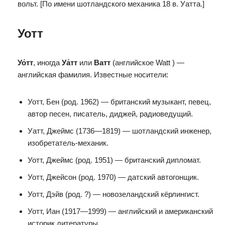
вольт. [По имени шотландского механика 18 в. Уатта.]
Уотт
Уо́тт
, иногда
Уа́тт
или
Ватт
(английское Watt ) —
английская фамилия. Известные носители:
Уотт, Бен (род. 1962) — британский музыкант, певец,
автор песен, писатель, диджей, радиоведущий.
Уатт, Джеймс (1736—1819) — шотландский инженер,
изобретатель-механик.
Уотт, Джеймс (род. 1951) — британский дипломат.
Уотт, Джейсон (род. 1970) — датский автогонщик.
Уотт, Дэйв (род. ?) — новозеландский кёрлингист.
Уотт, Иан (1917—1999) — английский и американский
историк литературы.