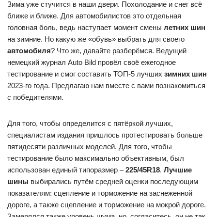
Зима уже стучится в наши двери. Похолодание и снег всё
ближе и ближе. Для автомобилистов это отдельная
головная боль, ведь наступает момент смены
летних шин
на зимние. Но какую же «обувь» выбрать для своего
автомобиля
? Что же, давайте разберёмся. Ведущий
немецкий журнал Auto Bild провёл своё ежегодное
тестирование и смог составить ТОП-5 лучших
зимних шин
2023-го года. Предлагаю нам вместе с вами познакомиться
с победителями.
Для того, чтобы определится с пятёркой лучших,
специалистам издания пришлось протестировать больше
пятидесяти различных моделей. Для того, чтобы
тестирование было максимально объективным, был
использован единый типоразмер –
225/45R18
.
Лучшие
шины
выбирались путём средней оценки последующим
показателям: сцепление и торможение на заснеженной
дороге, а также сцепление и торможение на мокрой дороге.
Замерялся также уровень шума, но, согласитесь, он не так