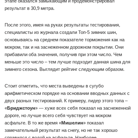
этапе оказался замыкающим и продемонстрировал
результат в 30,9 метра.
После этого, имея на руках результаты тестирования,
специалисты из журнала создали Топ-5 зимних шин,
основываясь на среднем показателе торможения как на
мокром, так и на заснеженном дорожном покрытии. Они
прибавили оба значения, получив при этом число. Чем
меньше это число – тем лучше подходит данная шина для
зимнего сезона. Выглядит рейтинг следующим образом.
Стоит отметить, что места выведены в сугубо
арифметическом порядке на основании вводных данных с
двух разных тестирований. К примеру, лидер этого топа –
«
Бриджстоун
» — хуже всех себя показал на заснеженной
дороге, но лучше всего себя чувствует на мокром
асфальте. В то же время «
Мишелин
» показал
замечательный результат на снегу, но не так хорошо
справился с водой на асфальте. Наиболее