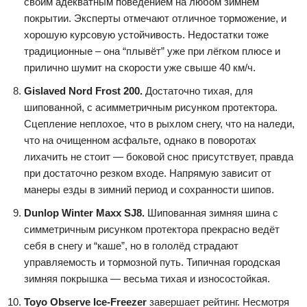
своим адекватным поведением на любом зимнем
покрытии. Эксперты отмечают отличное торможение, и
хорошую курсовую устойчивость. Недостатки тоже
традиционные – она “плывёт” уже при лёгком плюсе и
прилично шумит на скорости уже свыше 40 км/ч.
Gislaved Nord Frost 200.
Достаточно тихая, для
шипованной, с асимметричным рисунком протектора.
Сцепление неплохое, что в рыхлом снегу, что на наледи,
что на очищенном асфальте, однако в поворотах
лихачить не стоит — боковой снос присутствует, правда
при достаточно резком входе. Напрямую зависит от
манеры езды в зимний период и сохранности шипов.
Dunlop Winter Maxx SJ8.
Шипованная зимняя шина с
симметричным рисунком протектора прекрасно ведёт
себя в снегу и “каше”, но в гололёд страдают
управляемость и тормозной путь. Типичная городская
зимняя покрышка — весьма тихая и износостойкая.
Toyo Observe Ice-Freezer
завершает рейтинг. Несмотря