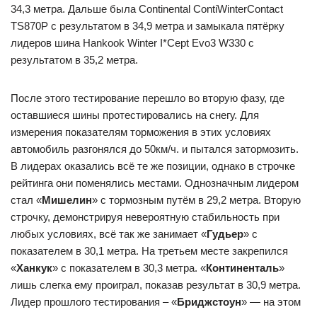
34,3 метра. Дальше была Continental ContiWinterContact
TS870P с результатом в 34,9 метра и замыкала пятёрку
лидеров шина Hankook Winter I*Cept Evo3 W330 с
результатом в 35,2 метра.
После этого тестирование перешло во вторую фазу, где
оставшиеся шины протестировались на снегу. Для
измерения показателям торможения в этих условиях
автомобиль разгонялся до 50км/ч. и пытался затормозить.
В лидерах оказались всё те же позиции, однако в строчке
рейтинга они поменялись местами. Однозначным лидером
стал «
Мишелин
» с тормозным путём в 29,2 метра. Вторую
строчку, демонстрируя невероятную стабильность при
любых условиях, всё так же занимает «
Гудьер
» с
показателем в 30,1 метра. На третьем месте закрепился
«
Ханкук
» с показателем в 30,3 метра. «
Континенталь
»
лишь слегка ему проиграл, показав результат в 30,9 метра.
Лидер прошлого тестирования – «
Бриджстоун
» — на этом