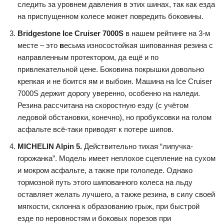
следить за уровнем давления в этих шинах, так как езда
на приспущенном колесе может повредить боковины.
Bridgestone Ice Cruiser 7000S
в нашем рейтинге на 3-м
месте – это
в
есьма износостойкая шипованная резина с
направленным протектором, да ещё и по
привлекательной цене. Боковина покрышки довольно
крепкая и не боится ям и выбоин. Машина на Ice Cruiser
7000S держит дорогу уверенно, особенно на наледи.
Резина рассчитана на скоростную езду (с учётом
ледовой обстановки, конечно), но пробуксовки на голом
асфальте всё-таки приводят к потере шипов.
MICHELIN Alpin 5.
Действительно тихая “липучка-
горожанка”. Модель имеет неплохое сцепление на сухом
и мокром асфальте, а также при гололеде. Однако
тормозной путь этого шипованного колеса на льду
оставляет желать лучшего, а также резина, в силу своей
мягкости, склонна к образованию грыж, при быстрой
езде по неровностям и боковых порезов при